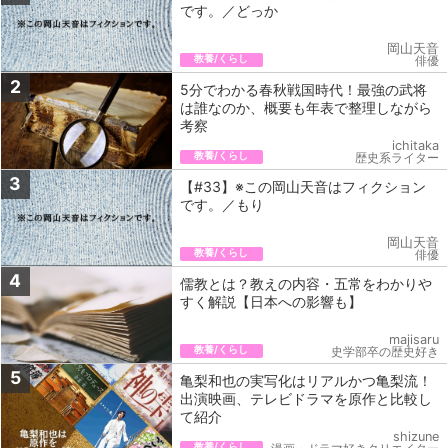
です。／どっか
岡山天音
教養/くらし
俳優
2
5分でわかる春秋戦国時代！最強の武将
は誰なのか、概要も年表で整理しながら
考察
ichitaka
教養/くらし
歴史系ライター
3
【#33】※この岡山天音はフィクション
です。／もり
岡山天音
教養/くらし
俳優
4
儒教とは？教えの内容・五常をわかりや
すく解説【日本への影響も】
majisaru
教養/くらし
史学部卒の歴史好き
5
亀梨和也の実写化はリアルかつ亀梨流！
出演映画、テレビドラマを原作と比較し
て紹介
shizune
教養/くらし