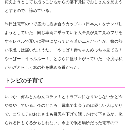
変えようとしても抱っこひもからの落下覚悟でおじさんを見よう
とするので、諦めている。
昨日は電車の中で盛大に抱き合うカップル（日本人）をナンパし
ようとしていた。同じ車両に乗っている人全員が見て見ぬフリを
するレベルで互いに夢中になっている若い二人だったが、娘の熱
い眼差しは届いたようだ。「やっば！赤ちゃんめっちゃ見てる！
やっばー！うっふふー！」とさらに盛り上がっていた。今度は私
がわざとらしく窓の外を眺める番だった。
トンビの子育て
いつか、何みとんねんコラァ！とトラブルになりやしないかと冷
や冷やしている。今のところ、電車で出会うのは優しい人ばかり
で、コワモテのおじさまも目尻を下げて話しかけて下さるが、叱
られる日もくるかもしれない。今まで眠る場所だった電車の中