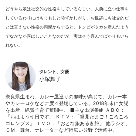
どうやら娘は社交的な性格をしているらしい。人前に立つ仕事を
しているわりにはもじもじと恥ずかしがり、お世辞にも社交的だ
とは言えない性格の両親からすると、トンビがタカを産んだよう
でなかなか喜ばしいことなのだが、実はそう喜んでばかりもいら
タレント、女優
小塚舞子
奈良県生まれ。カレー屋巡りの趣味が高じて、カレー本
やカレーロケなどに度々登場している。2018年末に女児
を出産、絶賛子育て奮闘中。 ■主な出演番組 ＡＢＣ：
「おはよう朝日です」 ＫＴＶ：「発見たまご！ころころ
コロンブス」 ＴＶＯ：「おとな旅あるき旅」 他ラジオ、
ＣＭ、舞台、ナレーターなど幅広い分野で活躍中。