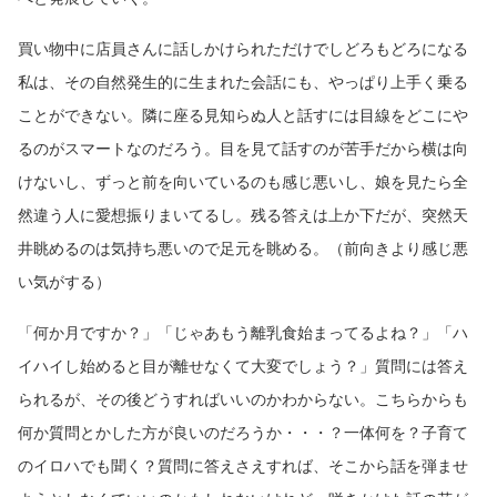
買い物中に店員さんに話しかけられただけでしどろもどろになる
私は、その自然発生的に生まれた会話にも、やっぱり上手く乗る
ことができない。隣に座る見知らぬ人と話すには目線をどこにや
るのがスマートなのだろう。目を見て話すのが苦手だから横は向
けないし、ずっと前を向いているのも感じ悪いし、娘を見たら全
然違う人に愛想振りまいてるし。残る答えは上か下だが、突然天
井眺めるのは気持ち悪いので足元を眺める。（前向きより感じ悪
い気がする）
「何か月ですか？」「じゃあもう離乳食始まってるよね？」「ハ
イハイし始めると目が離せなくて大変でしょう？」質問には答え
られるが、その後どうすればいいのかわからない。こちらからも
何か質問とかした方が良いのだろうか・・・？一体何を？子育て
のイロハでも聞く？質問に答えさえすれば、そこから話を弾ませ