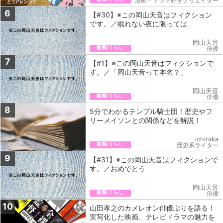
漫画・ドラマ好きクリエイター
6
【#30】※この岡山天音はフィクション
です。／眠れない夜に限っては
岡山天音
教養/くらし
俳優
7
【#1】※この岡山天音はフィクションで
す。／「岡山天音って本名？」
岡山天音
教養/くらし
俳優
8
5分でわかるテンプル騎士団！歴史やフ
リーメイソンとの関係などを解説！
ichitaka
教養/くらし
歴史系ライター
9
【#31】※この岡山天音はフィクションで
す。／おめでとう
岡山天音
教養/くらし
俳優
10
山田孝之のカメレオン俳優ぶりを語る！
実写化した映画、テレビドラマの魅力を