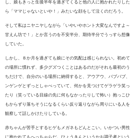
し、娘もきっと生後半年を過ぎてくると他の人に抱かれたりした
ら「ママじゃないといや！」みたいな顔をして泣くのだろう。
そして私はニヤニヤしながら「いやいやホント大変なんですよ～
甘えん坊で！」とか言うのを不安半分、期待半分でうっすら想像
していた。
しかし、８か月を過ぎても娘にその気配は感じられない。初めて
の場所に慣れず、多少グズつくことはあるのだがそれも最初のう
ちだけで、自分のいる場所に納得すると、アウアウ、バブバブ、
ンゲンゲとずっとしゃべっていて、何かを見つけてゲラゲラ笑っ
たり（笑っている目線の先に何もなかったりして怖い）抱っこひ
もからずり落ちそうになるくらい反り返りながら周りにいる人を
観察して話しかけたりしている。
赤ちゃんが苦手とするヒゲもメガネもどんとこい。いかつい男性
に抱かれてもへっちゃらだ。ひょうきんというかお調子者という