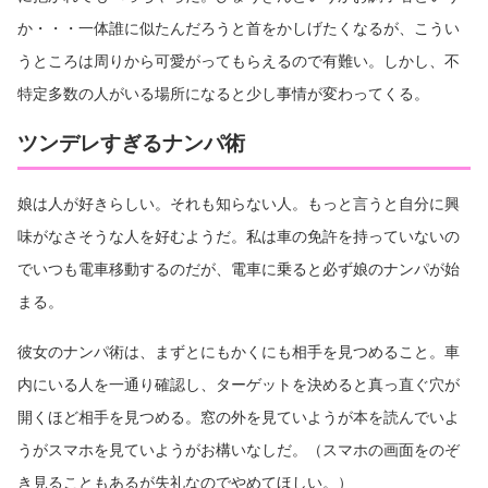
か・・・一体誰に似たんだろうと首をかしげたくなるが、こうい
うところは周りから可愛がってもらえるので有難い。しかし、不
特定多数の人がいる場所になると少し事情が変わってくる。
ツンデレすぎるナンパ術
娘は人が好きらしい。それも知らない人。もっと言うと自分に興
味がなさそうな人を好むようだ。私は車の免許を持っていないの
でいつも電車移動するのだが、電車に乗ると必ず娘のナンパが始
まる。
彼女のナンパ術は、まずとにもかくにも相手を見つめること。車
内にいる人を一通り確認し、ターゲットを決めると真っ直ぐ穴が
開くほど相手を見つめる。窓の外を見ていようが本を読んでいよ
うがスマホを見ていようがお構いなしだ。（スマホの画面をのぞ
き見ることもあるが失礼なのでやめてほしい。）