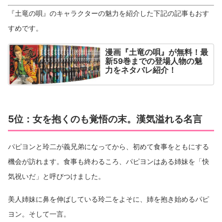
『土竜の唄』のキャラクターの魅力を紹介した下記の記事もおす
すめです。
漫画『土竜の唄』が無料！最
新59巻までの登場人物の魅
力をネタバレ紹介！
5位：女を抱くのも覚悟の末。漢気溢れる名言
パピヨンと玲二が義兄弟になってから、初めて食事をともにする
機会が訪れます。食事も終わるころ、パピヨンはある姉妹を「快
気祝いだ」と呼びつけました。
美人姉妹に鼻を伸ばしている玲二をよそに、姉を抱き始めるパピ
ヨン。そして一言。