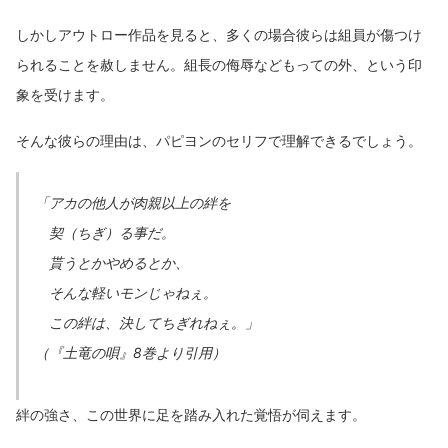
しかしアウトロー作品を見ると、多くの場合彼らは組員が傷つけ
られることを赦しません。組長の侮辱などもっての外、という印
象を受けます。
そんな彼らの理由は、パピヨンのセリフで理解できるでしょう。
「アカの他人が肉親以上の絆を
契（ちぎ）る事だ。
貰うとかやめるとか、
そんな軽いモンじゃねぇ。
この絆は、決してちぎれねぇ。」
（『土竜の唄』8巻より引用）
絆の強さ、この世界に足を踏み入れた覚悟が伺えます。