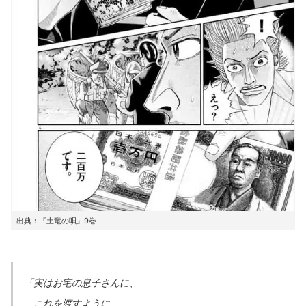
出典：『土竜の唄』9巻
「実はお宅の息子さんに、
これを渡すように