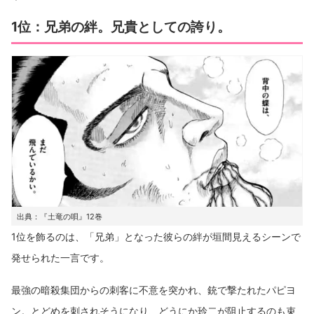
1位：兄弟の絆。兄貴としての誇り。
出典：『土竜の唄』12巻
1位を飾るのは、「兄弟」となった彼らの絆が垣間見えるシーンで
発せられた一言です。
最強の暗殺集団からの刺客に不意を突かれ、銃で撃たれたパピヨ
ン。とどめを刺されそうになり、どうにか玲二が阻止するのも束