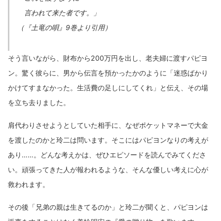
言われて来た者です。」
（『土竜の唄』9巻より引用）
そう言いながら、財布から200万円を出し、老夫婦に渡すパピヨ
ン。驚く彼らに、男から伝言を預かったかのように「迷惑ばかり
かけてすまなかった。生活費の足しにしてくれ」と伝え、その場
を立ち去りました。
肩代わりさせようとしていた相手に、なぜポケットマネーで大金
を渡したのかと玲二は問います。そこにはパピヨンなりの考えが
あり……。どんな考えかは、ぜひエピソードを読んでみてくださ
い。頑張ってきた人が報われるような、そんな優しい考えに心が
救われます。
その後「兄弟の親は生きてるのか」と玲二が聞くと、パピヨンは