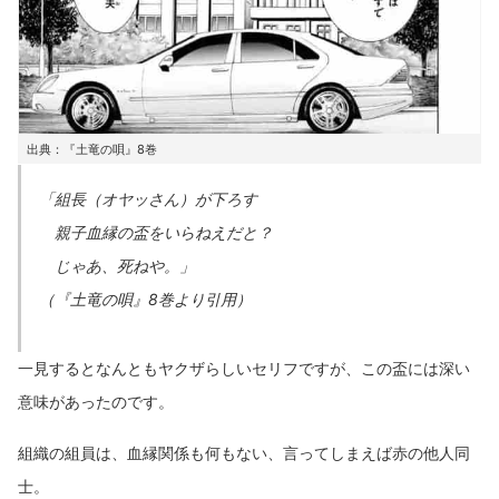
出典：『土竜の唄』8巻
「組長（オヤッさん）が下ろす
親子血縁の盃をいらねえだと？
じゃあ、死ねや。」
（『土竜の唄』8巻より引用）
一見するとなんともヤクザらしいセリフですが、この盃には深い
意味があったのです。
組織の組員は、血縁関係も何もない、言ってしまえば赤の他人同
士。