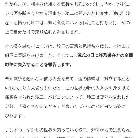
だからこそ、相手を信用する気持ちも強いのでしょうか。パピヨ
ンは盃を断ろうとする理由を、玲二に問いただします。嘘は吐け
ないと悟った玲二は、蜂乃巣会にハメられたこと打ち明け、その
上で自分だけで乗り込むと断言します。
その姿を見たパピヨンは、玲二の言葉と気持ちを信じ、そのまま
組長に電話をかけました。そして……
儀式の日に蜂乃巣会との全面
戦争に突入することを報告します。
全面抗争を恐れない彼らの姿を見て、盃の儀式は、対立する組と
の戦いよりも大切なものだと、この世界の肝の大きさを身を以て
痛感させられた玲二。パピヨンにとって、玲二は契りを交わした
弟分。「俺たちがいるだろ」と言わんばかりのパピヨンの姿にし
びれます。
少しずつ、ヤクザの世界を知っていく玲二。外側からでは見られ