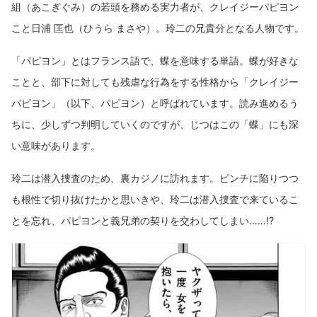
組（あこぎぐみ）の若頭を務める実力者が、クレイジーパピヨン
こと日浦 匡也（ひうら まさや）。玲二の兄貴分となる人物です。
「パピヨン」とはフランス語で、蝶を意味する単語。蝶が好きな
ことと、部下に対しても残虐な行為をする性格から「クレイジー
パピヨン」（以下、パピヨン）と呼ばれています。読み進めるう
ちに、少しずつ判明していくのですが、じつはこの「蝶」にも深
い意味があります。
玲二は潜入捜査のため、裏カジノに訪れます。ピンチに陥りつつ
も根性で切り抜けたかと思いきや、玲二は潜入捜査で来ているこ
とを忘れ、パピヨンと義兄弟の契りを交わしてしまい……!?