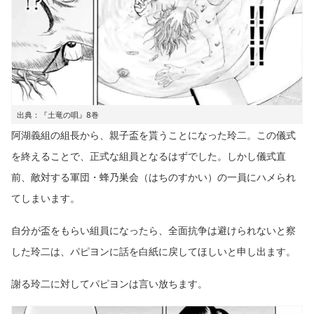
出典：『土竜の唄』8巻
阿湖義組の組長から、親子盃を貰うことになった玲二。この儀式
を終えることで、正式な組員となるはずでした。しかし儀式直
前、敵対する軍団・蜂乃巣会（はちのすかい）の一員にハメられ
てしまいます。
自分が盃をもらい組員になったら、全面抗争は避けられないと察
した玲二は、パピヨンに話を白紙に戻してほしいと申し出ます。
謝る玲二に対してパピヨンは言い放ちます。