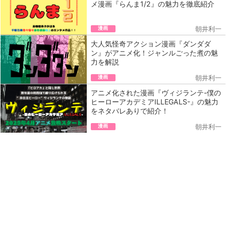
メ漫画『らんま1/2』の魅力を徹底紹介
漫画
朝井利一
大人気怪奇アクション漫画『ダンダダ
ン』がアニメ化！ジャンルごった煮の魅
力を解説
漫画
朝井利一
アニメ化された漫画『ヴィジランテ-僕の
ヒーローアカデミアILLEGALS-』の魅力
をネタバレありで紹介！
漫画
朝井利一