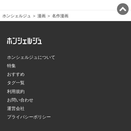
ホンシェルジュ
＞ 
漫画
＞ 
名作漫画
ホンシェルジュについて
特集
おすすめ
タグ一覧
利用規約
お問い合わせ
運営会社
プライバシーポリシー