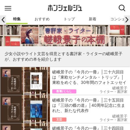
特集
おすすめ
トップ
新着
コンシェル
少女小説やライト文芸を得意とする書評家・ライターの嵯峨景子
が、おすすめの本を紹介します
嵯峨景子の『今月の一冊』│三十六回目
は『東欧センチメンタル・トリップ』│
東欧をめぐる、30年間のフォトエッセイ
嵯峨景子
教養/くらし
ライター・書評家
嵯峨景子の『今月の一冊』│三十五回目
は『三頭の蝶の道』│40周年記念に生ま
れた、新たな代表作
嵯峨景子
文芸
ライター・書評家
嵯峨景子の『今月の一冊』│三十四回目