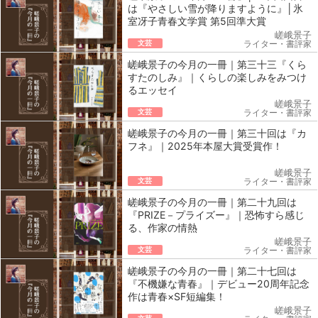
は『やさしい雪が降りますように』│氷
室冴子青春文学賞 第5回準大賞
嵯峨景子
文芸
ライター・書評家
嵯峨景子の今月の一冊｜第三十三『くら
すたのしみ』｜くらしの楽しみをみつけ
るエッセイ
嵯峨景子
文芸
ライター・書評家
嵯峨景子の今月の一冊｜第三十回は『カ
フネ』｜2025年本屋大賞受賞作！
嵯峨景子
文芸
ライター・書評家
嵯峨景子の今月の一冊｜第二十九回は
『PRIZE－プライズー』｜恐怖すら感じ
る、作家の情熱
嵯峨景子
文芸
ライター・書評家
嵯峨景子の今月の一冊｜第二十七回は
『不機嫌な青春』｜デビュー20周年記念
作は青春×SF短編集！
嵯峨景子
文芸