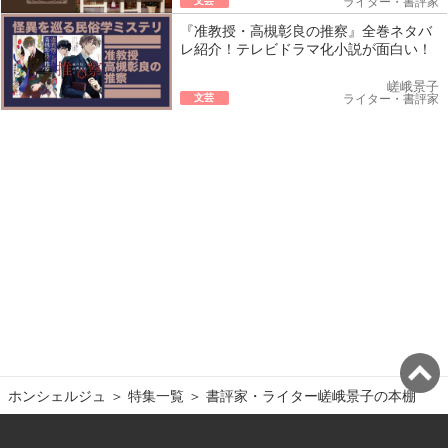
ライター・書評家
『准教授・高槻彰良の推察』全巻ネタバ
レ紹介！テレビドラマ化小説が面白い！
嵯峨景子
文芸
ライター・書評家
ホンシェルジュ
＞ 
特集一覧
＞ 
書評家・ライター嵯峨景子の本棚