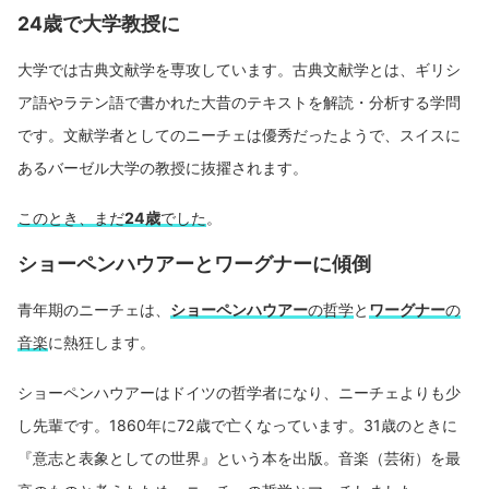
24歳で大学教授に
大学では古典文献学を専攻しています。古典文献学とは、ギリシ
ア語やラテン語で書かれた大昔のテキストを解読・分析する学問
です。文献学者としてのニーチェは優秀だったようで、スイスに
あるバーゼル大学の教授に抜擢されます。
このとき、まだ
24歳
でした
。
ショーペンハウアーとワーグナーに傾倒
青年期のニーチェは、
ショーペンハウアー
の哲学
と
ワーグナー
の
音楽
に熱狂します。
ショーペンハウアーはドイツの哲学者になり、ニーチェよりも少
し先輩です。1860年に72歳で亡くなっています。31歳のときに
『意志と表象としての世界』という本を出版。音楽（芸術）を最