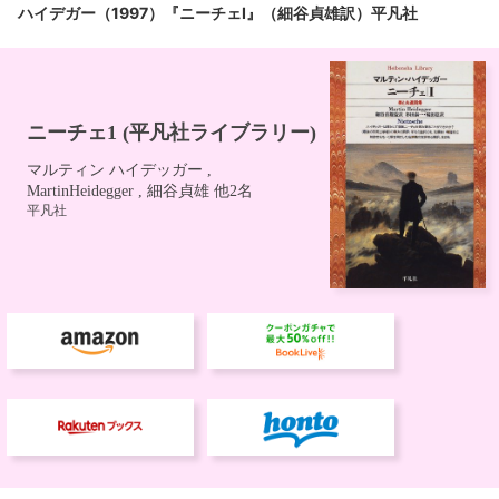
ハイデガー（1997）『ニーチェⅠ』（細谷貞雄訳）平凡社