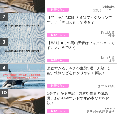
ichitaka
教養/くらし
歴史系ライター
7
【#1】※この岡山天音はフィクションで
す。／「岡山天音って本名？」
岡山天音
教養/くらし
俳優
8
【#31】※この岡山天音はフィクションで
す。／おめでとう
岡山天音
教養/くらし
俳優
9
最強すぎるシャチの生態5選！天敵、知
能、性格などをわかりやすく解説！
教養/くらし
まつかね類
10
5分でわかる史記！内容や作者の司馬
遷、わかりやすいおすすめ本などを解
説！
majisaru
教養/くらし
史学部卒の歴史好き