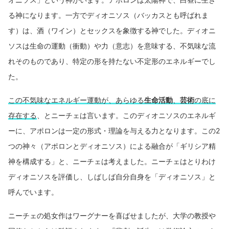
る神になります。一方でディオニソス（バッカスとも呼ばれま
す）は、酒（ワイン）とセックスを象徴する神でした。ディオニ
ソスは生命の運動（衝動）や力（意志）を意味する、不気味な流
れそのものであり、特定の形を持たない不定形のエネルギーでし
た。
この不気味なエネルギー運動が、あらゆる
生命活動
、
芸術
の底に
存在する
、とニーチェは言います。このディオニソスのエネルギ
ーに、アポロンは一定の形式・理論を与える力となります。この2
つの神々（アポロンとディオニソス）による融合が「ギリシア精
神を構成する」と、ニーチェは考えました。ニーチェはとりわけ
ディオニソスを評価し、しばしば自分自身を「ディオニソス」と
呼んでいます。
ニーチェの処女作はワーグナーを喜ばせましたが、大学の教授や