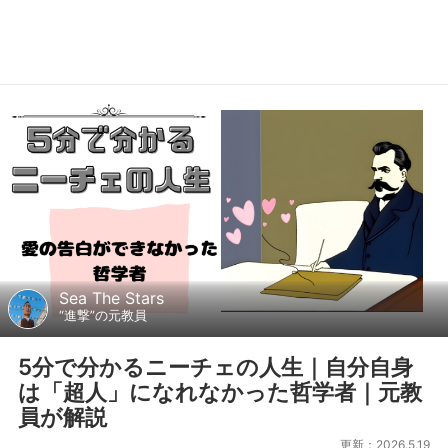
Sea The Stars
“進撃”の元教員
5分で分かるニーチェの人生｜自分自身
は「超人」になれなかった哲学者｜元教
員が解説
更新：2026.5.19