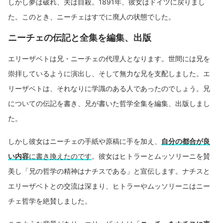
しかし夢は破れ、夫は自殺。1891年、彼女はドイツに戻りまし
た。このとき、ニーチェはすでに廃人の状態でした。
ニーチェの伝記と全集を編集、出版
エリーザベトは兄・ニーチェの代理人となります。世間には兄を
崇拝しているように演出し、そして無力な兄を支配しました。エ
リーザベトは、それなりに学識のある人であったのでしょう。兄
についての伝記を書き、兄が書いた哲学全集を編集、出版しまし
た。
しかし彼女はニーチェの手紙や原稿に手を加え、
自分の都合が良
い内容
に書き換えたのです
。彼女はヒトラーとムッソリーニを賛
美し「兄の哲学の精神はナチスである」と宣伝します。ナチスと
エリーザベトとの交流は深まり、ヒトラーやムッソリーニはニー
チェ哲学を絶賛しました。