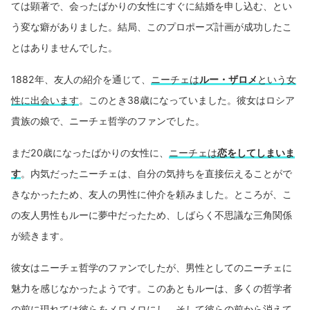
ては顕著で、会ったばかりの女性にすぐに結婚を申し込む、とい
う変な癖がありました。結局、このプロポーズ計画が成功したこ
とはありませんでした。
1882年、友人の紹介を通じて、
ニーチェは
ルー・ザロメ
という女
性に出会います
。このとき38歳になっていました。彼女はロシア
貴族の娘で、ニーチェ哲学のファンでした。
まだ20歳になったばかりの女性に、
ニーチェは
恋をしてしまいま
す
。内気だったニーチェは、自分の気持ちを直接伝えることがで
きなかったため、友人の男性に仲介を頼みました。ところが、こ
の友人男性もルーに夢中だったため、しばらく不思議な三角関係
が続きます。
彼女はニーチェ哲学のファンでしたが、男性としてのニーチェに
魅力を感じなかったようです。このあともルーは、多くの哲学者
の前に現れては彼らをメロメロにし、そして彼らの前から消えて