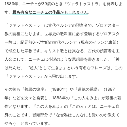
1883年、ニーチェが39歳のとき『ツァラトゥストラ』を発表しま
す。
最も有名なニーチェの作品
かもしれません
。
「ツァラトゥストラ」は古代ペルシアの預言者で、ゾロアスター
教の開祖になります。世界史の教科書に必ず登場するゾロアスタ
ー教は、紀元前6〜7世紀の古代ペルシア（現在のイラン北東部）
で成立した宗教です。キリスト教とは異なる、古代の預言者を主
人公にして、ニーチェは小説のような思想書を書きました。「神
は死んだ」「“超人”として生きよ」という有名なフレーズは、この
『ツァラトゥストラ』から飛び出します。
その後も『善悪の彼岸』（1886年）や『道徳の系譜』（1887
年）などを次々と発表し、1888年の『この人をみよ』が最後の著
作となります。『この人をみよ』の「この人」とは、ニーチェ自
身のことです。冒頭部分で「なぜ私はこんなにも賢いのか教えて
やろう」と言っています。