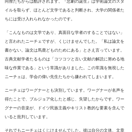
同僚たちからは酷評されます。『悲劇の誕生』は学術論文のスタ
イルを取らず、ほとんど文学であると判断され、大学の関係者た
ちには受け入れられなかったのです。
「こんなものは文学であり、真面目な学者のすることではない」
と言われたニーチェですが、くじけませんでした。「私は論文を
書かない。論文は馬鹿どものためにある」とさえ言っています。
古典文献学者たるものは「コツコツと古い文献の解読に努める地
味な作業である」という常識がありました。この常識を無視した
ニーチェは、学会の偉い先生たちから嫌われてしまいます。
ニーチェはワーグナーとも決別しています。ワーグナーが名声を
得たことで、ブルジョア化したと感じ、失望したからです。ワー
グナーの音楽が、ドイツ民族主義やキリスト教的な要素を含んで
いると批判しています。
それでもニーチェはくじけませんでした。彼は自分の文体、文章