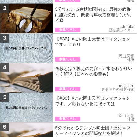
俳優
2
5分でわかる春秋戦国時代！最強の武将
は誰なのか、概要も年表で整理しながら
考察
ichitaka
教養/くらし
歴史系ライター
3
【#33】※この岡山天音はフィクション
です。／もり
岡山天音
教養/くらし
俳優
4
儒教とは？教えの内容・五常をわかりや
すく解説【日本への影響も】
majisaru
教養/くらし
史学部卒の歴史好き
5
【#30】※この岡山天音はフィクション
です。／眠れない夜に限っては
岡山天音
教養/くらし
俳優
6
5分でわかるテンプル騎士団！歴史やフ
リーメイソンとの関係などを解説！