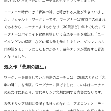
高のものと考えたため、ニーチェの哲学とマッチしました。
ニーチェの時代には「音楽の神」と呼ばれる人物が生きていまし
た。リヒャルト・ワーグナーです。ワーグナーは1813年の生まれ
であるから、ニーチェよりもかなり（30歳ほど）年上でした。ワ
ーグナーはバイロイト祝祭劇場という音楽ホールを建設し「ニー
ベルンゲンの指環」などの超大作を作曲しました。ゲルマンの古
代神話をモチーフにしたものが多く、後年ナチスが愛好する音楽
となりました。
処女作『悲劇の誕生』
ワーグナーを信奉していた時期のニーチェは、28歳のときに『悲
劇の誕生』を出版。ワーグナーに捧げました。この本はニーチェ
の処女作にあたり、古代ギリシア悲劇に関する内容になります。
古代ギリシア悲劇に登場する神々のなかに「アポロン」と「ディ
オニソス」という神がいます。アポロンは太陽神で、白昼に生き