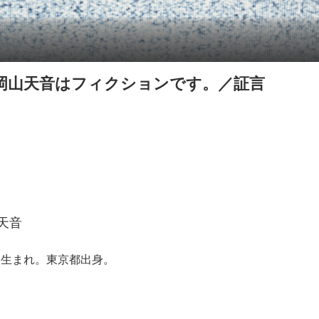
の岡山天音はフィクションです。／証言
天音
7日生まれ。東京都出身。
。