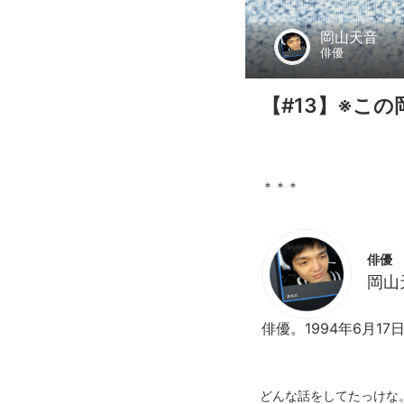
岡山天音
俳優
【#13】※こ
俳優
岡山
俳優。1994年6月1
どんな話をしてたっけな