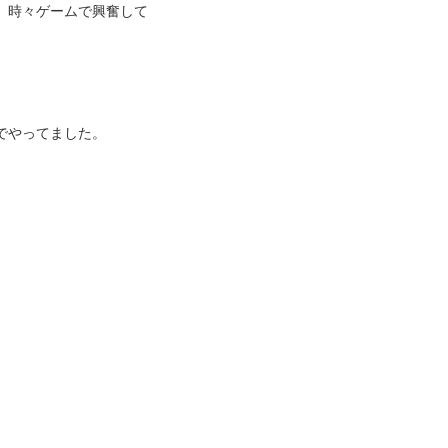
。時々ゲームで興奮して
でやってました。