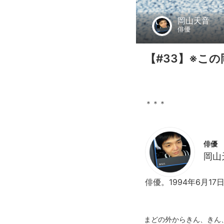
岡山天音
俳優
【#33】※こ
俳優
岡山
俳優。1994年6月1
まどの外からきん、きん