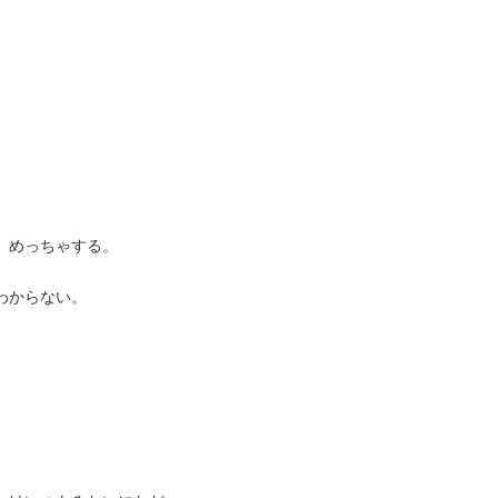
。
、めっちゃする。
わからない。