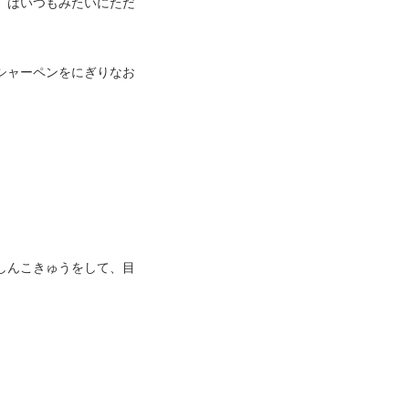
」はいつもみたいにただ
シャーペンをにぎりなお
しんこきゅうをして、目