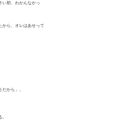
さい初、わかんなかっ
たから、オレはあせって
うだから」。
る。