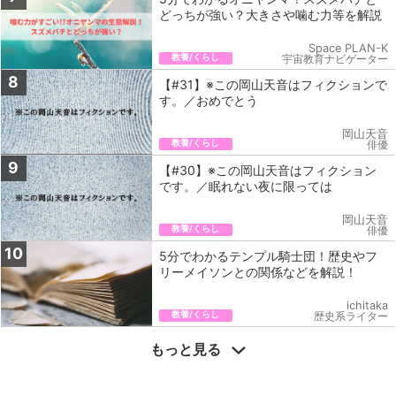
どっちが強い？大きさや噛む力等を解説
Space PLAN-K
教養/くらし
宇宙教育ナビゲーター
8
【#31】※この岡山天音はフィクションで
す。／おめでとう
岡山天音
教養/くらし
俳優
9
【#30】※この岡山天音はフィクション
です。／眠れない夜に限っては
岡山天音
教養/くらし
俳優
10
5分でわかるテンプル騎士団！歴史やフ
リーメイソンとの関係などを解説！
ichitaka
教養/くらし
歴史系ライター
もっと見る