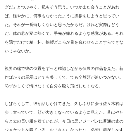
グだ」とつぶやく。私もそう思う。いつかまた会うことがあれ
ば、軽やかに、何事もなかったように挨拶をしようと思ってい
た。それが一番悔しくないと思ったからだ。けれど実際はどう
だ、体の芯が変に熱くて、手先が痺れるような感覚がある。それ
を隠すだけで精一杯、挨拶どころか目を合わせることすらできな
いじゃないか。
視界の端で彼の位置をずっと確認しながら個展の作品を見た。新
作ばかりの展示はとても美しくて、でも全然頭が追いつかない。
恥ずかしくて情けなくて自分を殴り飛ばしたくなる。
しばらくして、彼が話しかけてきた。久しぶりに会う佐々木君は
少し太っていて、顔が大きくなっているように見えた。昔はやた
らと丈の長い服を着ていたが、今日は黒いジーパンに普通の丈の
ジャケットを着ている。おじさんになったな。必死に粗探しをす