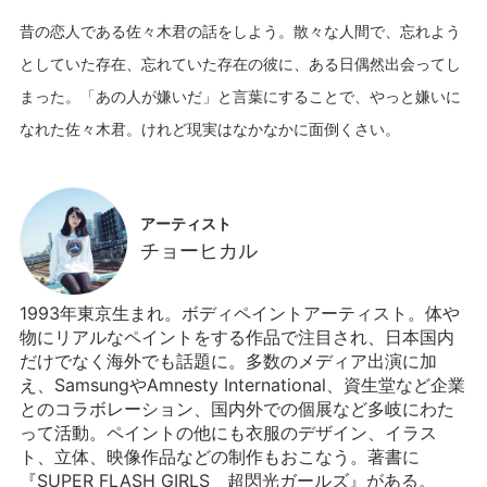
昔の恋人である佐々木君の話をしよう。散々な人間で、忘れよう
としていた存在、忘れていた存在の彼に、ある日偶然出会ってし
まった。「あの人が嫌いだ」と言葉にすることで、やっと嫌いに
アーティスト
チョーヒカル
1993年東京生まれ。ボディペイントアーティスト。体や
物にリアルなペイントをする作品で注目され、日本国内
だけでなく海外でも話題に。多数のメディア出演に加
え、SamsungやAmnesty International、資生堂など企業
とのコラボレーション、国内外での個展など多岐にわた
って活動。ペイントの他にも衣服のデザイン、イラス
ト、立体、映像作品などの制作もおこなう。著書に
『SUPER FLASH GIRLS 超閃光ガールズ』がある。