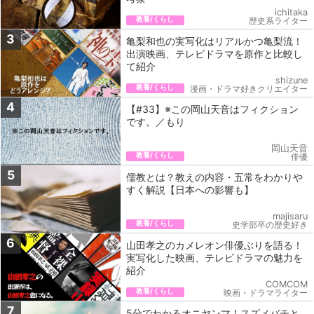
ichitaka
教養/くらし
歴史系ライター
3
亀梨和也の実写化はリアルかつ亀梨流！
出演映画、テレビドラマを原作と比較し
て紹介
shizune
教養/くらし
漫画・ドラマ好きクリエイター
4
【#33】※この岡山天音はフィクション
です。／もり
岡山天音
教養/くらし
俳優
5
儒教とは？教えの内容・五常をわかりや
すく解説【日本への影響も】
majisaru
教養/くらし
史学部卒の歴史好き
6
山田孝之のカメレオン俳優ぶりを語る！
実写化した映画、テレビドラマの魅力を
紹介
COMCOM
教養/くらし
映画・ドラマライター
7
5分でわかるオニヤンマ！スズメバチと