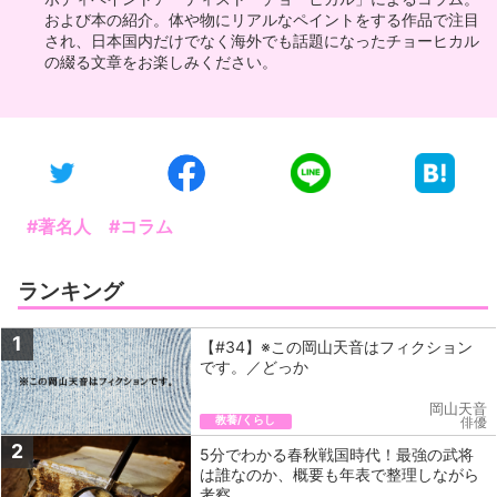
および本の紹介。体や物にリアルなペイントをする作品で注目
され、日本国内だけでなく海外でも話題になったチョーヒカル
の綴る文章をお楽しみください。
#著名人
#コラム
ランキング
1
【#34】※この岡山天音はフィクション
です。／どっか
岡山天音
教養/くらし
俳優
2
5分でわかる春秋戦国時代！最強の武将
は誰なのか、概要も年表で整理しながら
考察