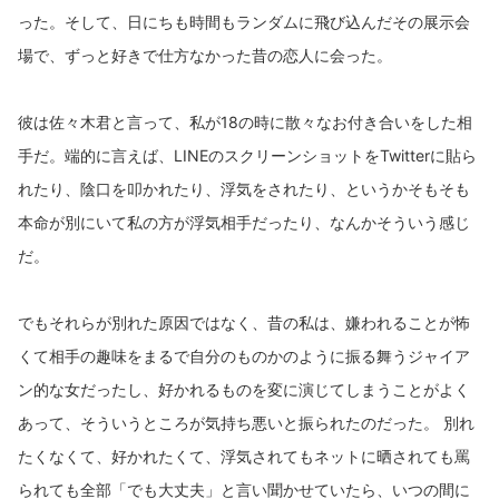
った。そして、日にちも時間もランダムに飛び込んだその展示会
場で、ずっと好きで仕方なかった昔の恋人に会った。
彼は佐々木君と言って、私が18の時に散々なお付き合いをした相
手だ。端的に言えば、LINEのスクリーンショットをTwitterに貼ら
れたり、陰口を叩かれたり、浮気をされたり、というかそもそも
本命が別にいて私の方が浮気相手だったり、なんかそういう感じ
だ。
でもそれらが別れた原因ではなく、昔の私は、嫌われることが怖
くて相手の趣味をまるで自分のものかのように振る舞うジャイア
ン的な女だったし、好かれるものを変に演じてしまうことがよく
あって、そういうところが気持ち悪いと振られたのだった。 別れ
たくなくて、好かれたくて、浮気されてもネットに晒されても罵
られても全部「でも大丈夫」と言い聞かせていたら、いつの間に