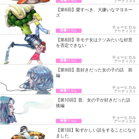
教養/くらし
アーティスト
【第6回】愛すべき、大嫌いなマヨネー
ズ
チョーヒカル
教養/くらし
アーティスト
【第8回】非モテ女はクソみたいな好意
を否定できない
チョーヒカル
教養/くらし
アーティスト
【第9回】昔好きだった女の子の話 前
編
チョーヒカル
教養/くらし
アーティスト
【第10回】昔、女の子が好きだった話
後編
チョーヒカル
教養/くらし
アーティスト
【第1回】恥ずかしい話をすることになり
ました