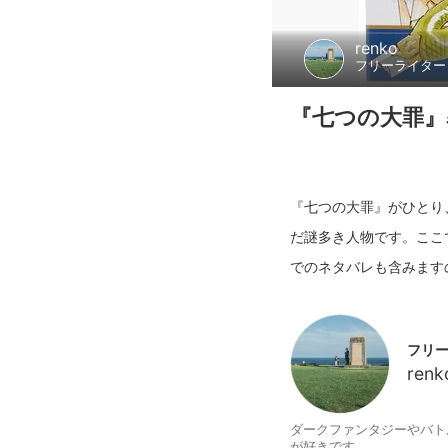
renko
フリーライター
『七つの大罪』
『七つの大罪』がひとり
だ謎多き人物です。ここ
フリ
renk
ダークファンタジーやバト
が好きです。