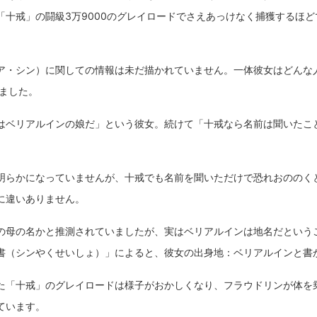
「十戒」の闘級3万9000のグレイロードでさえあっけなく捕獲するほど
ア・シン）に関しての情報は未だ描かれていません。一体彼女はどんな
りました。
はベリアルインの娘だ」という彼女。続けて「十戒なら名前は聞いたこ
明らかになっていませんが、十戒でも名前を聞いただけで恐れおののく
に違いありません。
の母の名かと推測されていましたが、実はベリアルインは地名だという
書（シンやくせいしょ）」によると、彼女の出身地：ベリアルインと書
た「十戒」のグレイロードは様子がおかしくなり、フラウドリンが体を
ています。