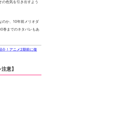
その色気を引き出すよう
のか、10年前メリオダ
0巻までのネタバレもあ
紹介！アニメ2期前に復
レ注意】