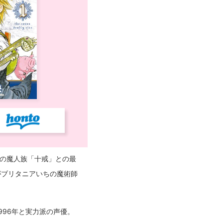
悪の魔人族「十戒」との最
がブリタニアいちの魔術師
996年と実力派の声優。