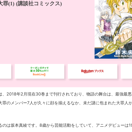
は、2018年2月現在30巻まで刊行されており、物語の舞台は、最強最
大罪のメンバー7人が久々に顔を揃えるなか、未だ謎に包まれた大罪人
るのは坂本真綾です。8歳から芸能活動をしていて、アニメデビューは1