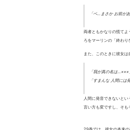
「ベ…まさか お前があ
両者ともかなりの慌てよ
ろをマーリンの「終わり
また、このときに彼女は
「我が真の名は…×××
「すまんな 人間には
人間に発音できないとい
言い方も変ですし、そも
29巻では、彼女の本来