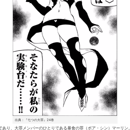
出典：『七つの大罪』24巻
であり、大罪メンバーのひとりである暴食の罪（ボア・シン）マーリン