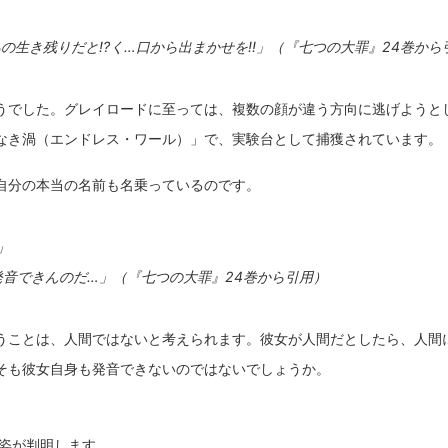
の生き残りだと!?く…口から出まかせを!!」（『七つの大罪』24巻から
うでした。グレイロードに至っては、複数の顔が違う方向に逃げようと
なき渦（エンドレス・ワール）」で、実験台として捕獲されています。
自分の本当の名前も名乗っているのです。
」
発音できんのだ…」（『七つの大罪』24巻から引用）
うことは、人間ではないと考えられます。彼女が人間だとしたら、人間
そも彼女自身も発音できないのではないでしょうか。
の姿が判明します。