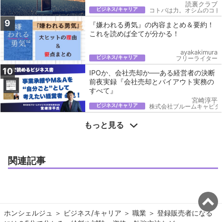
読裏クラブ
ビジネス/キャリア
コトバは力。オシムのコト
9
『嫌われる勇気』の内容まとめ＆要約！
これを読めば全てが分かる！
ayakakimura
ビジネス/キャリア
フリーライター
10
IPOか、会社売却か──ある経営者の決断
前夜実録『会社売却とバイアウト実務の
すべて』
宮崎淳平
ビジネス/キャリア
株式会社ブルームキャピタ
もっと見る
関連記事
ホンシェルジュ
＞ 
ビジネス/キャリア
＞ 
職業
＞ 
登録販売者になる