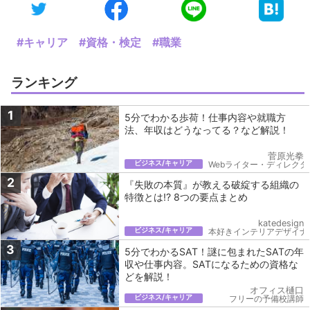
#キャリア
#資格・検定
#職業
ランキング
1
5分でわかる歩荷！仕事内容や就職方
法、年収はどうなってる？など解説！
菅原光拳
ビジネス/キャリア
Webライター・ディレクタ
2
『失敗の本質』が教える破綻する組織の
特徴とは!? 8つの要点まとめ
katedesign
ビジネス/キャリア
本好きインテリアデザイナ
3
5分でわかるSAT！謎に包まれたSATの年
収や仕事内容。SATになるための資格な
どを解説！
オフィス樋口
ビジネス/キャリア
フリーの予備校講師