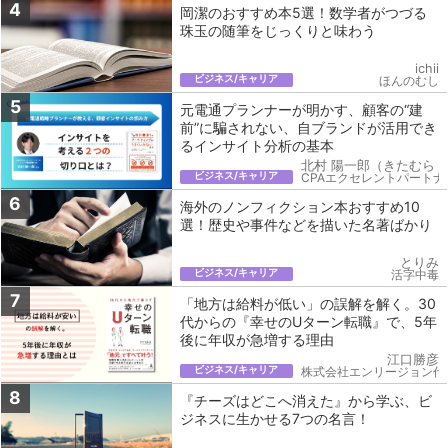
4
岡潔のおすすめ本5選！数学者がつづる
珠玉の随筆をじっくりと味わう
ichii
ビジネス/キャリア
ほんのむし
5
元電通プランナーが明かす、顧客の“建
前”に騙されない、自ブランドが活用でき
るインサイト分析の基本
北村 陽一郎（きたむら 
ビジネス/キャリア
CPAエクセレントパートナ
6
海外のノンフィクション本おすすめ10
選！歴史や事件などを描いた名著ばかり
とりみ
ビジネス/キャリア
活字中毒
7
「地方は給料が低い」の誤解を解く。30
代からの『幸せのUターン転職』で、5年
後に年収が急増する理由
江口勝彦
ビジネス/キャリア
株式会社エンリージョン代
8
『チーズはどこへ消えた』から学ぶ、ビ
ジネスに生かせる7つの名言！