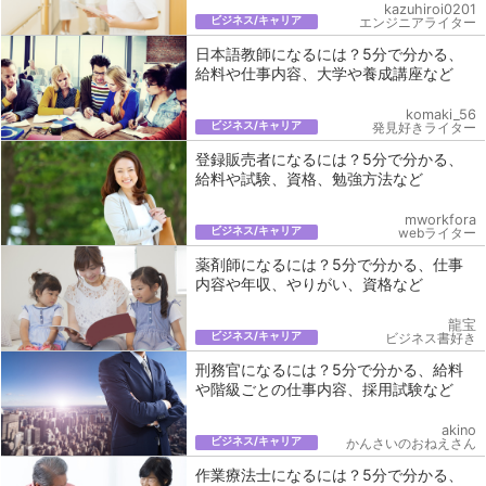
kazuhiroi0201
ビジネス/キャリア
エンジニアライター
日本語教師になるには？5分で分かる、
給料や仕事内容、大学や養成講座など
komaki_56
ビジネス/キャリア
発見好きライター
登録販売者になるには？5分で分かる、
給料や試験、資格、勉強方法など
mworkfora
ビジネス/キャリア
webライター
薬剤師になるには？5分で分かる、仕事
内容や年収、やりがい、資格など
龍宝
ビジネス/キャリア
ビジネス書好き
刑務官になるには？5分で分かる、給料
や階級ごとの仕事内容、採用試験など
akino
ビジネス/キャリア
かんさいのおねえさん
作業療法士になるには？5分で分かる、