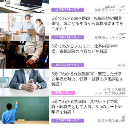
igarashimaki
ビジネス/キャリア
学術系クリエイター
5分でわかる歯科医師！転職事情や開業
事情、気になる年収から資格概要までを
ご紹介！
RAY
ビジネス/キャリア
看護師ママライター
5分でわかるソムリエ！仕事内容や年
収、資格試験の内容などを解説
ビジネス/キャリア
M-M
5分でわかる保護観察官！安定した仕事
と年収が魅力。転職・就職の採用試験を
解説！
オフィス樋口
教養/くらし
フリーの予備校講師
5分でわかる塾講師！資格いらずで就
職・転職先として人気。3つのルートや
年収を解説！
瞳
ビジネス/キャリア
医療人類学者の卵