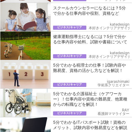
スクールカウンセラーになるには？5分
で分かる仕事内容や役割、資格など
katedesign
ビジネス/キャリア
本好きインテリアデザイナ
健康運動指導士になるには？5分で分か
る仕事内容や給料、試験や書籍について
katedesign
ビジネス/キャリア
本好きインテリアデザイナ
5分でわかる税理士の仕事！試験内容や
難易度、資格の活かし方などを解説！
igarashimaki
ビジネス/キャリア
学術系クリエイター
5分でわかる介護福祉士（ケアワーカ
ー）！仕事内容や資格の難易度、他業種
からの転職などを解説！
RAY
ビジネス/キャリア
看護師ママライター
5分でわかるITパスポート試験！資格の
メリット、試験内容や難易度などを解説