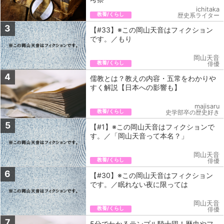
ichitaka
教養/くらし
歴史系ライター
3
【#33】※この岡山天音はフィクション
です。／もり
岡山天音
教養/くらし
俳優
4
儒教とは？教えの内容・五常をわかりや
すく解説【日本への影響も】
majisaru
教養/くらし
史学部卒の歴史好き
5
【#1】※この岡山天音はフィクションで
す。／「岡山天音って本名？」
岡山天音
教養/くらし
俳優
6
【#30】※この岡山天音はフィクション
です。／眠れない夜に限っては
岡山天音
教養/くらし
俳優
7
5分でわかるテンプル騎士団！歴史やフ