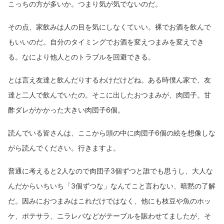
こっちの方が多いか。つまり気が気でないのだ。
その点、家飲みは人の目を気にしなくていい。裸でお酒を飲んで
もいいのだ。自分のタイミングでお酒を変えつまみを変えでき
る。なにより他人とのトラブルを回避できる。
とは言え友達と飲んだりするわけだけどね。ある時僕ん家で、友
達と二人で飲んでいたの。そこに出したおつまみが、肉団子。甘
酢ダレがかかった大きい肉団子6個。
読んでいる皆さんは、ここから頭の中に肉団子6個の絵を想像しな
がら読んでください。行きますよ。
普通に考えると2人なので肉団子3個ずつと誰でも思うし、大人な
んだからいちいち「3個ずつな」なんてこと言わない、暗黙の了解
だ。因みにおつまみはこれだけではなく、他にも枝豆や魚のホッ
ケ、ポテサラ、ニラレバなどがテーブルを賑わせてましたが、そ