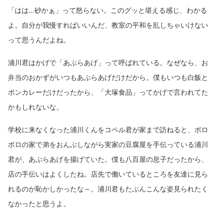
「はは…砂かぁ」って怒らない。このグッと堪える感じ、わかる
よ。自分が我慢すればいいんだ、教室の平和を乱しちゃいけない
って思うんだよね。
浦川君はかげで「あぶらあげ」って呼ばれている。なぜなら、お
弁当のおかずがいつもあぶらあげだけだから。僕もいつも白飯と
ボンカレーだけだったから、「大塚食品」ってかげで言われてた
かもしれないな。
学校に来なくなった浦川くんをコペル君が家まで訪ねると、ボロ
ボロの家で弟をおんぶしながら実家の豆腐屋を手伝っている浦川
君が、あぶらあげを揚げていた。僕も八百屋の息子だったから、
店の手伝いはよくしたね。店先で働いているところを友達に見ら
れるのが恥かしかったな～。浦川君もたぶんこんな姿見られたく
なかったと思うよ。