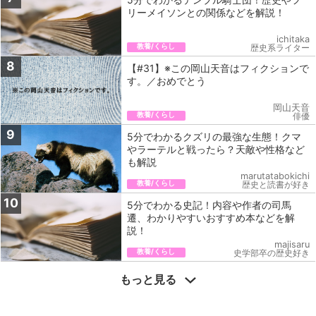
リーメイソンとの関係などを解説！
ichitaka
教養/くらし
歴史系ライター
8
【#31】※この岡山天音はフィクションで
す。／おめでとう
岡山天音
教養/くらし
俳優
9
5分でわかるクズリの最強な生態！クマ
やラーテルと戦ったら？天敵や性格など
も解説
marutatabokichi
教養/くらし
歴史と読書が好き
10
5分でわかる史記！内容や作者の司馬
遷、わかりやすいおすすめ本などを解
説！
majisaru
教養/くらし
史学部卒の歴史好き
もっと見る