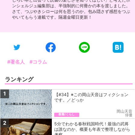
ンシェルジュ編集部は、半強制的に何冊かの本を渡しました。
さて、つぶやきシローは何を思うのか。包み隠さず感想をつぶ
やいてもらう連載です。隔週金曜日更新！
#著名人
#コラム
ランキング
1
【#34】※この岡山天音はフィクション
です。／どっか
岡山天音
教養/くらし
俳優
2
5分でわかる春秋戦国時代！最強の武将
は誰なのか、概要も年表で整理しながら
考察