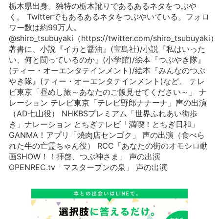
栃木県出身。独特の栃木訛りであるあるネタをつぶや
く。 Twitterでもあるあるネタをつぶやいている。フォロ
ワー数は約99万人。
@shiro_tsubuyaki（https://twitter.com/shiro_tsubuyaki）
著書に、小説『イカと醤油』(宝島社)/小説『私はいった
い、何と闘っているのか』(小学館)/絵本『つぶやき隊』
(ティー・オーエンタテインメント)/絵本『みんなのつぶ
やき隊』(ティー・オーエンタテインメント)など。 テレ
ビ東京「昼めし旅～あなたのご飯見せてください～」 ナ
レーション テレビ東京「テレビ野郎ナナーナ」声の出演
（AD七山役） NHKBSプレミアム「世界ふれあい街歩
き」ナレーション とちぎテレビ「満喫！とちぎ日和」
GANMA！アプリ「焼肉店センゴク」 声の出演（食べら
れた牛の亡霊ちゃん役） RCC「あなたの街のオモシロ動
画SHOW！！拝啓、つぶ神さま」 声の出演
OPENREC.tv「マスタープンの泉」 声の出演