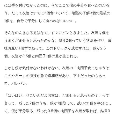
には手を付けなかったのに、何でここで僕の半分を食べたのだろ
う。だって友達はすでに2個食べていて、暗黙の了解3個の最後の
1個を、自分で半分にして食べればいいのに。
そんなのんきな考えはなく、すぐにピンときました。友達は僕を
うまくだませると思ったのかな。残り2個っていう状況を作り、最
後お互い1個ずつねって。このトリックが成功すれば、僕が2.5
個、友達が3.5個と肉団子1個の差が生まれる。
しかし僕が気付かないわけがない。友達の「肉団子食っちゃうぞ
このやろー」の演技が急で違和感があり、下手だったのもあっ
て、バレバレ。
「はいはい、せこいんだよお前は、だませると思ったの？」って
言って、残った2個のうち、僕が1個取って、残りの1個を半分にし
て、僕が半分取る。残った0.5個の肉団子を友達が取れば、結果3