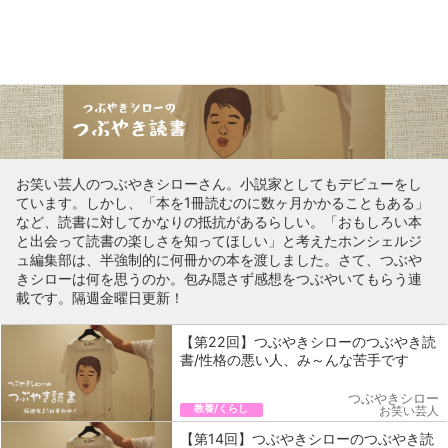
お笑い芸人のつぶやきシローさん。小説家としてもデビューをし
ています。しかし、「本を1冊読むのに数ヶ月かかることもある」
など、読書に対してかなりの抵抗があるらしい。「おもしろい本
と出会って読書の楽しさを知ってほしい」と考えたホンシェルジ
ュ編集部は、半強制的に何冊かの本を渡しました。さて、つぶや
きシローは何を思うのか。包み隠さず感想をつぶやいてもらう連
載です。隔週金曜日更新！
【第22回】つぶやきシローのつぶやき読
書/性格の悪い人、み～んな苦手です
つぶやきシロー
教養/くらし
お笑い芸人
【第14回】つぶやきシローのつぶやき読