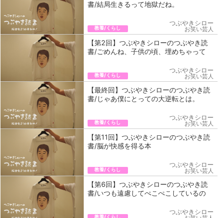
書/結局生きるって地獄だね。
つぶやきシロー
教養/くらし
お笑い芸人
【第2回】つぶやきシローのつぶやき読
書/ごめんね、子供の頃、埋めちゃって
つぶやきシロー
教養/くらし
お笑い芸人
【最終回】つぶやきシローのつぶやき読
書/じゃあ僕にとっての大逆転とは。
つぶやきシロー
教養/くらし
お笑い芸人
【第11回】つぶやきシローのつぶやき読
書/脳が快感を得る本
つぶやきシロー
教養/くらし
お笑い芸人
【第6回】つぶやきシローのつぶやき読
書/いつも遠慮してぺこぺこしているの
つぶやきシロー
教養/くらし
お笑い芸人