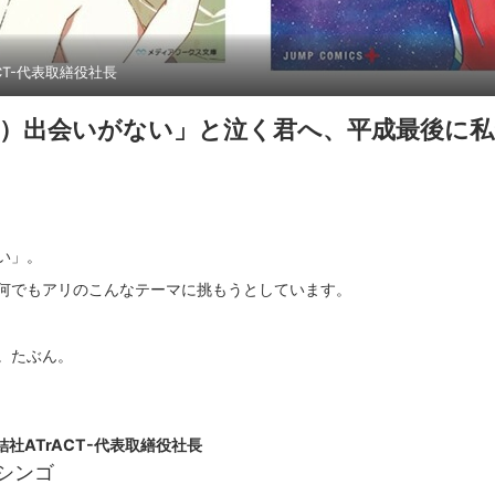
ACT-代表取繕役社長
）出会いがない」と泣く君へ、平成最後に私
い」。
何でもアリのこんなテーマに挑もうとしています。
結社ATrACT-代表取繕役社長
シンゴ