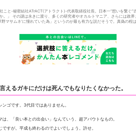
こと-秘密結社ATrACT(アトラクト)-代表取繕役社長。日本一“想いを繋ぐ”
か。」 その謎は永きに渡り、多くの研究者やオカルトマニア、さらには政界
'草野マサムネ'に憧れていた為」というのが最も有力な説だそうで。真偽の程
か言えるガキにだけは死んでもなりたくなかった。
シンゴです。3代目ではありません。
マは、「良い本との出会い」なんていう、超アバウトなもの。
じですが。平成も終わるのでよいでしょう。許せ。