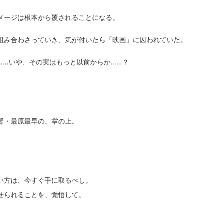
メージは根本から覆されることになる。
組み合わさっていき、気が付いたら「映画」に囚われていた。
……いや、その実はもっと以前からか……？
督・最原最早の、掌の上。
い方は、今すぐ手に取るべし。
せられることを、覚悟して。