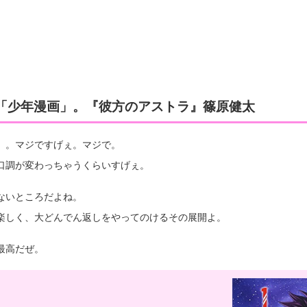
「少年漫画」。『彼方のアストラ』篠原健太
』。マジですげぇ。マジで。
口調が変わっちゃうくらいすげぇ。
ないところだよね。
楽しく、大どんでん返しをやってのけるその展開よ。
最高だぜ。