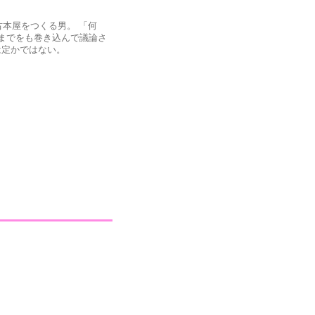
古本屋をつくる男。 「何
までをも巻き込んで議論さ
は定かではない。