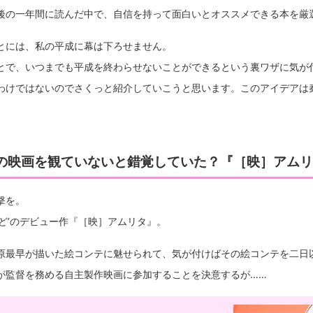
後の一年間に読んだ中で、自信を持って面白いとオススメできる本を厳
とには、私の平成に幕は下ろせません。
とで、いつまでも平成を終わらせないことができるという裏ワザに気が
わけではないのでさくっと紹介していこうと思います。このアイデアは
の映画を観ていないと錯覚していた？『［映］アムリ
撃を。
まど’のデビュー作『［映］アムリタ』。
原最早が描いた絵コンテに魅せられて、気が付けばその絵コンテを二日
が監督を務める自主製作映画に参加することを決意するが……