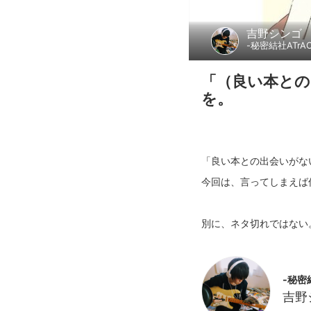
吉野シンゴ
-秘密結社ATr
「（良い本との
を。
「良い本との出会いがな
今回は、言ってしまえば
-秘密
吉野