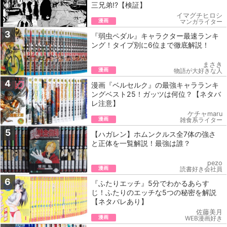
三兄弟!?【検証】
イマグチヒロシ
漫画
マンガライター
3
『弱虫ペダル』キャラクター最速ランキ
ング！タイプ別に6位まで徹底解説！
まさき
漫画
物語が大好きな人
4
漫画『ベルセルク』の最強キャラランキ
ングベスト25！ガッツは何位？【ネタバ
レ注意】
ケチャmaru
漫画
雑食系ライター
5
【ハガレン】ホムンクルス全7体の強さ
と正体を一覧解説！最強は誰？
pezo
漫画
読書好き会社員
6
『ふたりエッチ』5‌分‌で‌わ‌か‌る‌あらす
じ！‌ふたりのエッチな5つの秘密を解説
【ネ‌タ‌バ‌レ‌あ‌り】
佐藤美月
漫画
WEB漫画好き