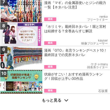
7
漫画『マギ』の金属器使いとジンの能力
一覧【ネタバレ注意】
renko
漫画
フリーライター
8
『ホリミヤ』最終回ネタバレ！堀と宮村
は結婚する？全巻あらすじ解説
kayser
漫画
映像プロデューサー
9
漫画『GTO』名言ランキングベスト10！
最終回までの見所ネタバレ
ケチャmaru
漫画
雑食系ライター
10
伏線がすごい！おすすめ漫画ランキン
グ！回収が上手い30作品
漫画
石坂重
もっと見る