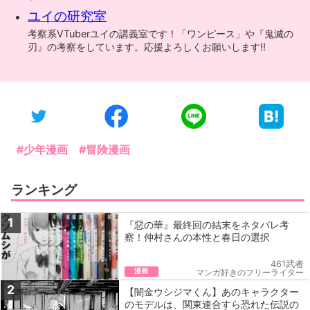
ユイの研究室
考察系VTuberユイの講義室です！「ワンピース」や『鬼滅の
刃』の考察をしています。応援よろしくお願いします!!
#少年漫画
#冒険漫画
ランキング
1
『惡の華』最終回の結末をネタバレ考
察！仲村さんの本性と春日の選択
461武者
漫画
マンガ好きのフリーライター
2
【闇金ウシジマくん】あのキャラクター
のモデルは、関東連合すら恐れた伝説の