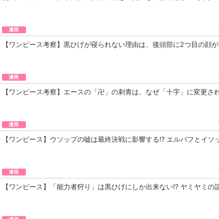
漫画
【ワンピース考察】黒ひげが寝られない理由は、後頭部に2つ目の顔があ
漫画
【ワンピース考察】エースの「卍」の刺青は、なぜ「十字」に変更され
漫画
【ワンピース】ウソップの嘘は最終決戦に影響する⁉︎ エルバフとイソ
漫画
【ワンピース】「能力者狩り」は黒ひげにしか出来ない!? ヤミヤミの
漫画