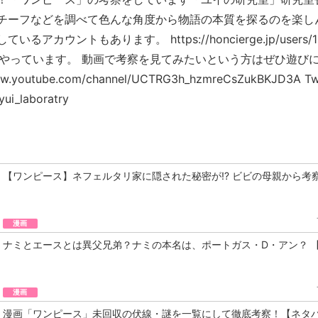
チーフなどを調べて色んな角度から物語の本質を探るのを楽し
アカウントもあります。 https://honcierge.jp/users/
itterもやっています。 動画で考察を見てみたいという方はぜひ遊
www.youtube.com/channel/UCTRG3h_hzmreCsZukBKJD3A Twi
/yui_laboratry
【ワンピース】ネフェルタリ家に隠された秘密が⁉︎ ビビの母親から考
漫画
ナミとエースとは異父兄弟？ナミの本名は、ポートガス・D・アン？ 
漫画
漫画「ワンピース」未回収の伏線・謎を一覧にして徹底考察！【ネタ