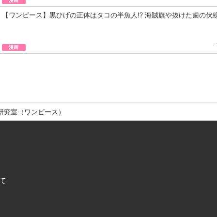
【ワンピース】黒ひげの正体はタコの半魚人!? 海賊旗や抜けた歯の伏
漫画
研究室（ワンピース）
て