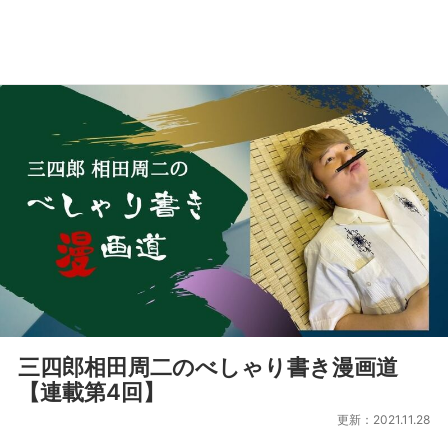
三四郎相田周二のべしゃり書き漫画道
【連載第4回】
更新：2021.11.28