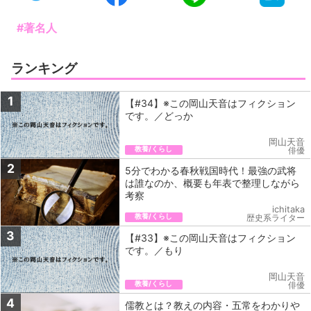
#著名人
ランキング
1
【#34】※この岡山天音はフィクション
です。／どっか
岡山天音
教養/くらし
俳優
2
5分でわかる春秋戦国時代！最強の武将
は誰なのか、概要も年表で整理しながら
考察
ichitaka
教養/くらし
歴史系ライター
3
【#33】※この岡山天音はフィクション
です。／もり
岡山天音
教養/くらし
俳優
4
儒教とは？教えの内容・五常をわかりや