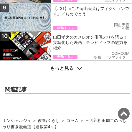
9
【#31】※この岡山天音はフィクションで
す。／おめでとう
岡山天音
教養/くらし
俳優
10
山田孝之のカメレオン俳優ぶりを語る！
実写化した映画、テレビドラマの魅力を
紹介
COMCOM
教養/くらし
映画・ドラマライター
もっと見る
関連記事
ホンシェルジュ
＞ 
教養/くらし
＞ 
コラム
＞ 
三四郎相田周二のべし
ゃり書き漫画道【連載第4回】