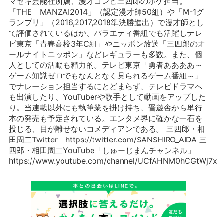
マセキ芸能社所属、漫才コンビ三四郎のボケ担当。
「THE MANZAI2014」（認定漫才師50組）や「M-1グ
ランプリ」（2016,2017,2018準決勝進出）で漫才師とし
て評価されているほか、バラエティ番組でも活躍しテレ
ビ東京「青春高校3年C組」やニッポン放送「三四郎のオ
ールナイトニッポン」などレギュラーも多数。また、個
人としての活動も精力的。テレビ東京「勇者ああああ～
ゲーム知識ゼロでもなんとなく見られるゲーム番組～」
でナレーション担当するにとどまらず、テレビドラマへ
も出演したり、YouTuberや歌手として動画をアップした
り。当連載以外にも執筆業を掛け持ち、晋遊舎から単行
本の発売も予定されている。エンタメ界に確かな一石を
投じる、目が離せないコメディアンである。 三四郎・相
田周二Twitter https://twitter.com/SANSHIRO_AIDA 三
四郎・相田周二YouTube「しゅーじまんチャンネル」
https://www.youtube.com/channel/UCfAHNM0hCGtWj7