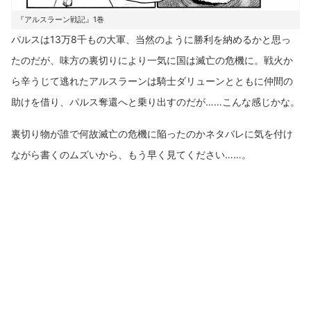
『アルスラーン戦記』1巻
パルスは13万8千もの大軍、当然のように勝利を納めるかと思っ
たのだが、味方の裏切りにより一気に国は滅亡の危機に。戦火か
ら辛うじて逃れたアルスラーンは騎士ダリューンとともに仲間の
助けを借り、パルス奪還へと乗り出すのだが……こんな感じかな。
裏切り物が誰で何故滅亡の危機に陥ったのかネタバレに気を付け
ながら書くのムズいから、もう早く見てください……。