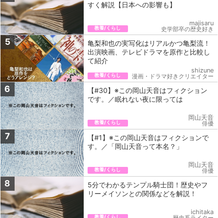
すく解説【日本への影響も】
majisaru
教養/くらし
史学部卒の歴史好き
5
亀梨和也の実写化はリアルかつ亀梨流！
出演映画、テレビドラマを原作と比較し
て紹介
shizune
教養/くらし
漫画・ドラマ好きクリエイター
6
【#30】※この岡山天音はフィクション
です。／眠れない夜に限っては
岡山天音
教養/くらし
俳優
7
【#1】※この岡山天音はフィクションで
す。／「岡山天音って本名？」
岡山天音
教養/くらし
俳優
8
5分でわかるテンプル騎士団！歴史やフ
リーメイソンとの関係などを解説！
ichitaka
教養/くらし
歴史系ライター