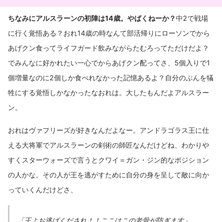
ちなみにアルスラーンの初陣は14歳。やばくねーか？
中2で戦場
に行く覚悟ある？おれ14歳の時なんて部活帰りにローソンでから
あげクン食ってライフガード飲みながらたむろってただけだよ？
でみんなに好かれたい一心でからあげクン配ってさ、5個入りで1
個増量なのに2個しか食べれなかった記憶あるよ？自分のぶんを犠
牲にする覚悟しかなかったなおれは。大したもんだよアルスラー
ン。
おれはヴァフリーズが好きなんだよなー。アンドラゴラス王に仕
える大将軍でアルスラーンの剣術の師匠なんだけどね、わかりや
すくスターウォーズで言うとクワイ＝ガン・ジン的なポジション
の人かな。その人が王を逃がすために自分の身を呈して敵に向か
っていくんだけどさ、
「王よお逃げくだされ！！ここはこの老骨が防ぎます」