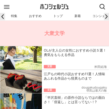
特集
おすすめ
トップ
新着
コンシェル
大衆文学
OLが主人公の女性におすすめ小説５選！
勇気をもらえる作品
文芸
米田結海
江戸もの時代小説おすすめ11選！人情味
あふれる作品から怪異ものまで
dougakudougaku
文芸
弱気は最大の敵
「半沢直樹」の原作小説ならではの面白
さ！「倍返し」とは言ってない！?