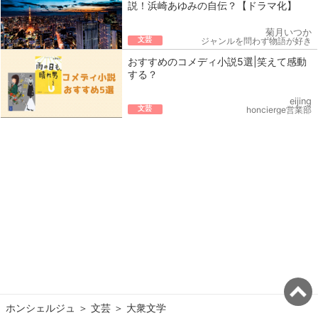
説！浜崎あゆみの自伝？【ドラマ化】
菊月いつか
文芸
ジャンルを問わず物語が好き
おすすめのコメディ小説5選|笑えて感動
する？
eijing
文芸
honcierge営業部
ホンシェルジュ
＞ 
文芸
＞ 
大衆文学