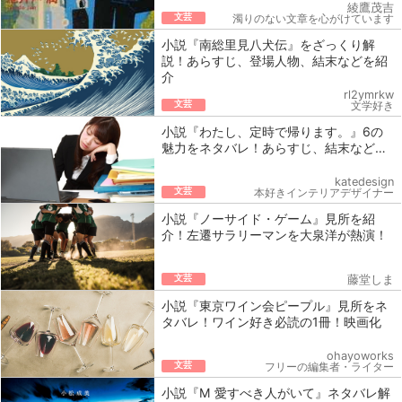
綾鷹茂吉
文芸
濁りのない文章を心がけています
小説『南総里見八犬伝』をざっくり解
説！あらすじ、登場人物、結末などを紹
介
rl2ymrkw
文芸
文学好き
小説『わたし、定時で帰ります。』6の
魅力をネタバレ！あらすじ、結末など…
katedesign
文芸
本好きインテリアデザイナー
小説『ノーサイド・ゲーム』見所を紹
介！左遷サラリーマンを大泉洋が熱演！
文芸
藤堂しま
小説『東京ワイン会ピープル』見所をネ
タバレ！ワイン好き必読の1冊！映画化
ohayoworks
文芸
フリーの編集者・ライター
小説『M 愛すべき人がいて』ネタバレ解