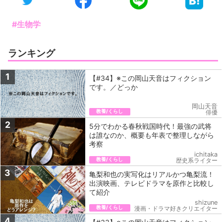
#生物学
ランキング
1
【#34】※この岡山天音はフィクション
です。／どっか
岡山天音
教養/くらし
俳優
2
5分でわかる春秋戦国時代！最強の武将
は誰なのか、概要も年表で整理しながら
考察
ichitaka
教養/くらし
歴史系ライター
3
亀梨和也の実写化はリアルかつ亀梨流！
出演映画、テレビドラマを原作と比較し
て紹介
shizune
教養/くらし
漫画・ドラマ好きクリエイター
4