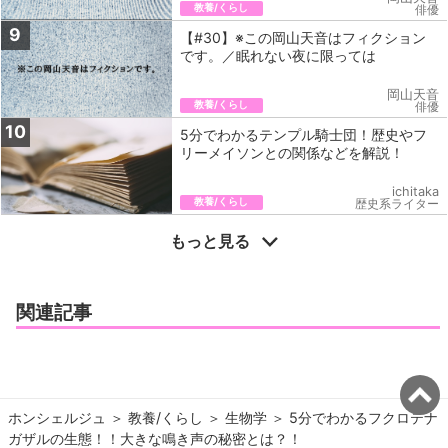
教養/くらし
俳優
9
【#30】※この岡山天音はフィクション
です。／眠れない夜に限っては
岡山天音
教養/くらし
俳優
10
5分でわかるテンプル騎士団！歴史やフ
リーメイソンとの関係などを解説！
ichitaka
教養/くらし
歴史系ライター
もっと見る
関連記事
ホンシェルジュ
＞ 
教養/くらし
＞ 
生物学
＞ 
5分でわかるフクロテナ
ガザルの生態！！大きな鳴き声の秘密とは？！