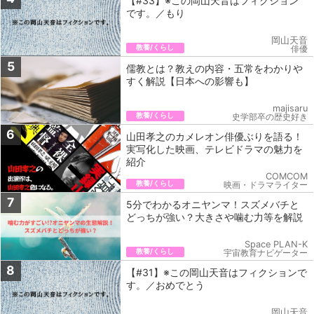
【#33】※この岡山天音はフィクション
です。／もり
岡山天音
教養/くらし
俳優
5
儒教とは？教えの内容・五常をわかりや
すく解説【日本への影響も】
majisaru
教養/くらし
史学部卒の歴史好き
6
山田孝之のカメレオン俳優ぶりを語る！
実写化した映画、テレビドラマの魅力を
紹介
COMCOM
教養/くらし
映画・ドラマライター
7
5分でわかるオニヤンマ！スズメバチと
どっちが強い？大きさや噛む力等を解説
Space PLAN-K
教養/くらし
宇宙教育ナビゲーター
8
【#31】※この岡山天音はフィクションで
す。／おめでとう
岡山天音