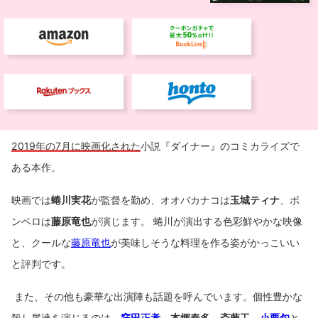
2019年の7月に映画化された
小説『ダイナー』のコミカライズで
ある本作。
映画では
蜷川実花
が監督を勤め、オオバカナコは
玉城ティナ
、ボ
ンベロは
藤原竜也
が演じます。 蜷川が演出する色彩鮮やかな映像
と、クールな
藤原竜也
が美味しそうな料理を作る姿がかっこいい
と評判です。
また、その他も豪華な出演陣も話題を呼んでいます。個性豊かな
殺し屋達を演じるのは、
窪田正孝
、
本郷奏多
、
斎藤工
、
小栗旬
と