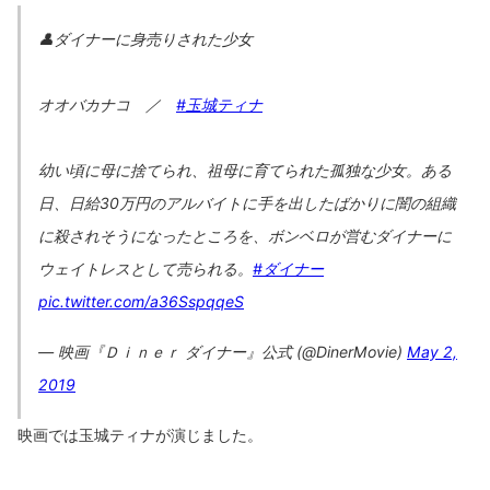
👤ダイナーに身売りされた少女
オオバカナコ ／
#玉城ティナ
幼い頃に母に捨てられ、祖母に育てられた孤独な少女。ある
日、日給30万円のアルバイトに手を出したばかりに闇の組織
に殺されそうになったところを、ボンベロが営むダイナーに
ウェイトレスとして売られる。
#ダイナー
pic.twitter.com/a36SspqqeS
— 映画『Ｄｉｎｅｒ ダイナー』公式 (@DinerMovie)
May 2,
2019
映画では玉城ティナが演じました。