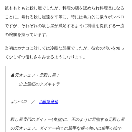
彼ももともと殺し屋でしたが、料理の腕を認められ料理長になる
ことに。暴れる殺し屋達を平等に、時には暴力的に扱うボンベロ
ですが、それぞれの殺し屋が満足するように料理を提供する一流
の腕前を持っています。
当初はカナコに対しては冷酷な態度でしたが、彼女の想いを知っ
て少しずつ優しさをみせるようになります。
👤天才シェフ・元殺し屋！
史上最狂のクズキャラ
ボンベロ ／
#藤原竜也
殺し屋専門のダイナー(食堂)に、王のように君臨する元殺し屋
の天才シェフ。ダイナー内での勝手な振る舞いは相手が誰で