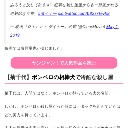
あろうと決して許さず、狂暴な殺し屋達からも一目置かれる
絶対的な存在。
#ダイナー
pic.twitter.com/b82sxfeyh8
— 映画『Ｄｉｎｅｒ ダイナー』公式 (@DinerMovie)
May 1,
2019
映画では藤原竜也が演じました。
ヤンジャン！で人気作品を読む
【菊千代】
ボンベロの相棒犬で
冷酷な殺し屋
菊千代は、人間ではなく、ボンベロが飼っている犬の名前。
しかし、ボンベロが殺し屋だった時には、タッグを組んでいたほ
どの実力を持っています。
主人の指示は忠実に守り、この後に紹介するキッドがカナコを襲