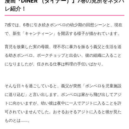
漫画
『DINER （ダイナー）』
7巻の見所をネタバ
レ紹介！
7感では、6巻に引き続きボンベロの幼少期の回想シーンと、現在
で、新生「キャンティーン」を開店する様子が描かれています。
育児を放棄した実の母親、理不尽に暴力を振るう義父と生活を送
る幼きボンベロ。ポークチョップと出会い、彼の組織に入ること
になりましたが、任される仕事は料理の手伝いばかり。
そんな日々を過ごしていると、義父が突然「ボンベロを児童施設
に送り込む」と言い出します。ボンベロは家から飛び出してアジ
トに向かいますが、幼い彼は夜中に一人でアジトに入ることを許
可されていませんでした。おそるおそるアジトに入ると彼が見た
ものとは……。