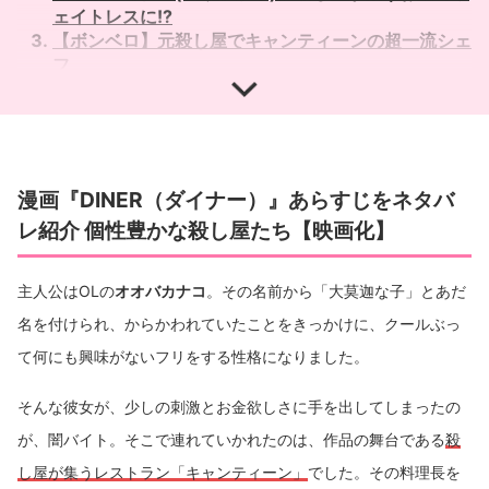
ェイトレスに!?
【ボンベロ】元殺し屋でキャンティーンの超一流シェ
フ
【菊千代】ボンベロの相棒犬で冷酷な殺し屋
【スキン】トラウマを持つ傷だらけの殺し屋
【キッド】見た目は子供？中身は残虐な殺し屋
【カウボーイ、D・D】闇バイトの雇い主
【ビスケット】初めて会う殺し屋
漫画『DINER（ダイナー）』あらすじをネタバ
【ポロン】死神と呼ばれる殺し屋
レ紹介 個性豊かな殺し屋たち【映画化】
【ギテオン】裏切り者を狙う殺し屋
【炎眉】異彩を放つ美しい殺し屋
【コフィー】キャンティーンのオーナー
主人公はOLの
オオバカナコ
。その名前から「大莫迦な子」とあだ
【エド、デニー】殺し屋の夫婦
名を付けられ、からかわれていたことをきっかけに、クールぶっ
【カオス】恋焦がれる殺し屋
【アンヘル】恋心を利用する女
て何にも興味がないフリをする性格になりました。
【クラブ】機械仕掛けの殺し屋
漫画『DINER （ダイナー）』7巻の見所をネタバレ紹
そんな彼女が、少しの刺激とお金欲しさに手を出してしまったの
介！
が、闇バイト。そこで連れていかれたのは、作品の舞台である
殺
し屋が集うレストラン「キャンティーン」
でした。その料理長を