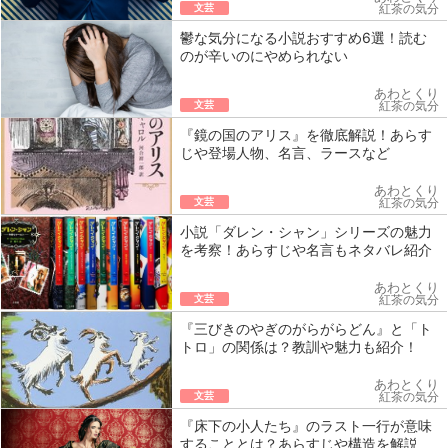
文芸
紅茶の気分
鬱な気分になる小説おすすめ6選！読む
のが辛いのにやめられない
あわとくり
文芸
紅茶の気分
『鏡の国のアリス』を徹底解説！あらす
じや登場人物、名言、ラースなど
あわとくり
文芸
紅茶の気分
小説「ダレン・シャン」シリーズの魅力
を考察！あらすじや名言もネタバレ紹介
あわとくり
文芸
紅茶の気分
『三びきのやぎのがらがらどん』と「ト
トロ」の関係は？教訓や魅力も紹介！
あわとくり
文芸
紅茶の気分
『床下の小人たち』のラスト一行が意味
することとは？あらすじや構造を解説