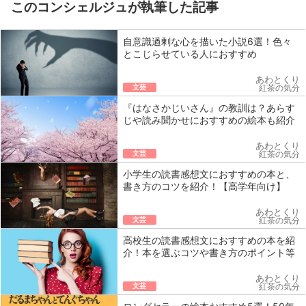
このコンシェルジュが執筆した記事
自意識過剰な心を描いた小説6選！色々
とこじらせている人におすすめ
あわとくり
文芸
紅茶の気分
『はなさかじいさん』の教訓は？あらす
じや読み聞かせにおすすめの絵本も紹介
あわとくり
文芸
紅茶の気分
小学生の読書感想文におすすめの本と、
書き方のコツを紹介！【高学年向け】
あわとくり
文芸
紅茶の気分
高校生の読書感想文におすすめの本を紹
介！本を選ぶコツや書き方のポイント等
あわとくり
文芸
紅茶の気分