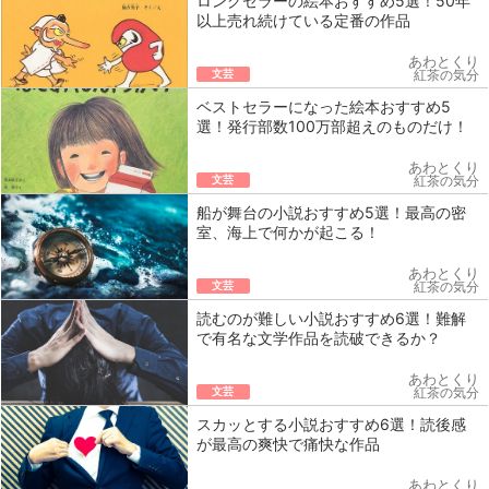
ロングセラーの絵本おすすめ5選！50年
以上売れ続けている定番の作品
あわとくり
文芸
紅茶の気分
ベストセラーになった絵本おすすめ5
選！発行部数100万部超えのものだけ！
あわとくり
文芸
紅茶の気分
船が舞台の小説おすすめ5選！最高の密
室、海上で何かが起こる！
あわとくり
文芸
紅茶の気分
読むのが難しい小説おすすめ6選！難解
で有名な文学作品を読破できるか？
あわとくり
文芸
紅茶の気分
スカッとする小説おすすめ6選！読後感
が最高の爽快で痛快な作品
あわとくり