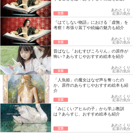
あわとくり
文芸
紅茶の気分
『はてしない物語』における「虚無」を
考察！布張り装丁や続編の魅力も紹介
あわとくり
文芸
紅茶の気分
昔ばなし「おむすびころりん」の原作が
怖い？あらすじやおすすめ絵本を紹介
あわとくり
文芸
紅茶の気分
「人魚姫」の魔女はなぜ声を奪ったの
か。原作のあらすじやおすすめ絵本も紹
介
あわとくり
文芸
紅茶の気分
「みにくいアヒルの子」から学ぶ教訓
は？あらすじ、おすすめ絵本も紹介
あわとくり
文芸
紅茶の気分