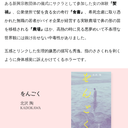
ある新興宗教団体の儀式にサクラとして参加した女の体験
『
髪
禍』
、公衆便所で髪を貪る女の奇行
『食書』
、希死念慮に取り憑
かれた無職の若者がバイオ企業が経営する実験農場で鼻の形の苗
を移植される
『農場』
ほか、高熱の時に見る悪夢めいて不条理な
世界観には抜け出せない中毒性がありました。
五感とリンクした生理的嫌悪の描写も秀逸。指のささくれを剥く
ように身体感覚に訴えかけてくるホラーです。