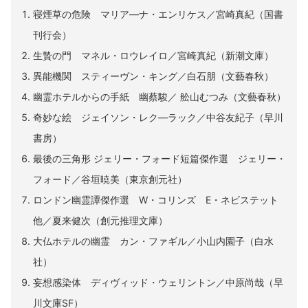
寝煙草の危険 マリア―ナ・エンリケス／宮崎真紀（国書
刊行会）
生贄の門 マネル・ロウレイロ／宮崎真紀（新潮文庫）
異能機関 スティーヴン・キング／白石朋（文藝春秋）
幽霊ホテルからの手紙 幽蔡駿／ 舩山むつみ（文藝春秋）
奇妙な絵 ジェイソン・レク―ラック／中谷友紀子（早川
書房）
最後の三角形 ジェリー・フォード短篇傑作選 ジェリー・
フォード／谷垣暁美（東京創元社）
ロンドン幽霊譚傑作選 W・コリンズ E・ネビステット
他／夏来健次（創元推理文庫）
大仏ホテルの幽霊 カン・ファギル／小山内園子（白水
社）
妄想感染体 ディヴィッド・ウェリントン／中原尚哉（早
川文庫SF）