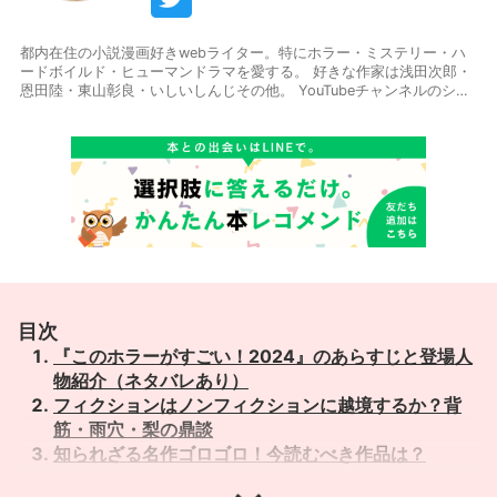
都内在住の小説漫画好きwebライター。特にホラー・ミステリー・ハ
ードボイルド・ヒューマンドラマを愛する。 好きな作家は浅田次郎・
恩田陸・東山彰良・いしいしんじその他。 YouTubeチャンネルのシナ
リオや読書メディアで執筆中。お仕事のご依頼ございましたらTwitter
のDMからどうぞ。
目次
『このホラーがすごい！2024』のあらすじと登場人
物紹介（ネタバレあり）
フィクションはノンフィクションに越境するか？背
筋・雨穴・梨の鼎談
知られざる名作ゴロゴロ！今読むべき作品は？