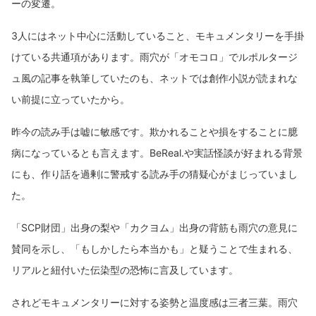
ーの変遷。
3人にはネット中心に活動していること、モキュメンタリーを手掛
けている共通項があります。雨穴が「オモコロ」でルポルタージ
ュ風の記事を執筆していたのも、ネットでは創作小説が読まれな
い前提に立っていたから。
昨今の読み手は嘘に敏感です。欺かれることや損をすることに臆
病になっているとも言えます。BeReal.や実話怪談が好まれる背景
にも、作り話を過剰に警戒する読み手の猜疑心がまじっていまし
た。
「SCP財団」出身の梨や「カクヨム」出身の背筋も雨穴の意見に
賛同を示し、「もしかしたら本当かも」と疑うことで生まれる、
リアルと紐付いた伝染型の恐怖に言及しています。
されどモキュメンタリーに対する姿勢と温度感は三者三葉。雨穴