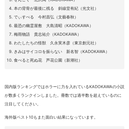
本の背骨が最後に残る 斜線堂有紀（光文社）
でぃすぺる 今村昌弘（文藝春秋）
最恐の幽霊屋敷 大島清昭（KADOKAWA）
梅雨物語 貴志祐介（KADOKAWA）
わたしたちの怪獣 久永実木彦（東京創元社）
きみはサイコロを振らない 新名智（KADOKAWA）
食べると死ぬ花 芦花公園（新潮社）
国内版ランキングではホラーに力を入れているKADOKAWAの小説
が数多くランクインしました。冊数では過半数を超えているのに
注目してください。
海外版ベスト10もまた面白い結果になっています。