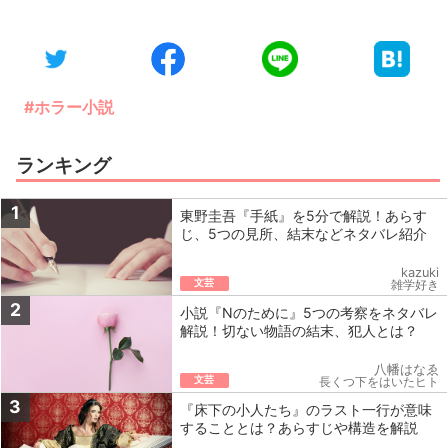
#ホラー小説
ランキング
1
東野圭吾『手紙』を5分で解説！あらす
じ、5つの見所、結末などネタバレ紹介
kazuki
文芸
雑学好き
2
小説『Nのために』5つの考察をネタバレ
解説！切ない物語の結末、犯人とは？
八幡はなゑ
文芸
長くつ下をはいたヒト
3
『床下の小人たち』のラスト一行が意味
することとは？あらすじや構造を解説