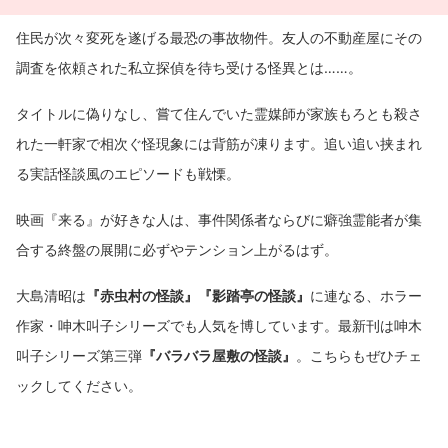
住民が次々変死を遂げる最恐の事故物件。友人の不動産屋にその
調査を依頼された私立探偵を待ち受ける怪異とは……。
タイトルに偽りなし、嘗て住んでいた霊媒師が家族もろとも殺さ
れた一軒家で相次ぐ怪現象には背筋が凍ります。追い追い挟まれ
る実話怪談風のエピソードも戦慄。
映画『来る』が好きな人は、事件関係者ならびに癖強霊能者が集
合する終盤の展開に必ずやテンション上がるはず。
大島清昭は
『赤虫村の怪談』『影踏亭の怪談』
に連なる、ホラー
作家・呻木叫子シリーズでも人気を博しています。最新刊は呻木
叫子シリーズ第三弾
『バラバラ屋敷の怪談』
。こちらもぜひチェ
ックしてください。