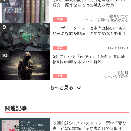
紹介！原作ならではの魅力を考察！
菊月いつか
文芸
ジャンルを問わず物語が好き
9
「マザー・グース」は本当は怖い？名言
や有名な歌を解説、おすすめ本も紹介！
文芸
sakurasawa
10
5分でわかる『嵐が丘』！意外と怖い愛
憎劇の内容をネタバレ解説！
安治川
文芸
ゆったり本読み
もっと見る
関連記事
映画化決定したベストセラー雨穴『変な
家』待望の続編『変な家2 11の間取り