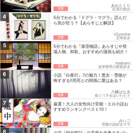
あわとくり
文芸
紅茶の気分
4
5分でわかる『ドグラ・マグラ』読んだ
ら気が狂う？【あらすじと解説】
rl2ymrkw
文芸
文学好き
5
5分でわかる『落窪物語』あらすじや登
場人物、和歌、おすすめの漫画も紹介！
majisaru
文芸
史学部卒の歴史好き
6
小説『白夜行』7の魅力！悪女・雪穂が
怖すぎる!!亮司との関係に愛はある？
八幡はなゑ
文芸
長くつ下をはいたヒト
7
厳選！大人の女性向け官能・エロ小説お
すすめランキングベスト10！
みいご
文芸
官能小説好きママ
8
小説『幼女戦記』の見所を全巻ネタバレ