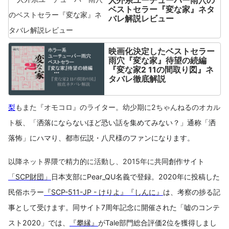
人外系ユーチューバー雨穴の
ベストセラー『変な家』ネタ
バレ解説レビュー
映画化決定したベストセラー
雨穴『変な家』待望の続編
『変な家2 11の間取り図』ネ
タバレ徹底解説
梨
もまた『オモコロ』のライター。幼少期に2ちゃんねるのオカル
ト板、「
洒落にならないほど恐い話を集めてみない？」通称「洒
落怖」にハマり、都市伝説・八尺様のファンになります。
以降ネット界隈で精力的に活動し、2015年に
共同創作サイト
「SCP財団」
日本支部にPear_QU名義で登録。2020年に投稿した
民俗ホラー
『SCP-511-JP - けりよ』
『しんに』
は、考察の捗る記
事として受けます。同サイト7周年記念に開催された「嘘のコンテ
スト2020」では、
『攀縁』
がTale部門総合評価2位を獲得しまし