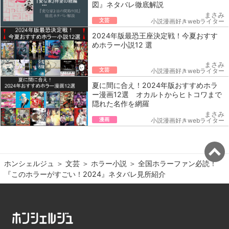
図』ネタバレ徹底解説
まさみ
文芸
小説漫画好きwebライター
2024年版最恐王座決定戦！今夏おすす
めホラー小説12 選
まさみ
文芸
小説漫画好きwebライター
夏に間に合え！2024年版おすすめホラ
ー漫画12選 オカルトからヒトコワまで
隠れた名作を網羅
まさみ
漫画
小説漫画好きwebライター
ホンシェルジュ
＞ 
文芸
＞ 
ホラー小説
＞ 
全国ホラーファン必読！
『このホラーがすごい！2024』ネタバレ見所紹介