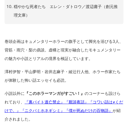
穏やかな死者たち エレン・ダトロウ／渡辺庸子（創元推
理文庫）
巻頭企画はキュメンタリーホラーの旗手として脚光を浴びる3人、
背筋・雨穴・梨の鼎談。虚構と現実が融合したモキュメンタリー
の魅力や小説とリアルの境界を検証しています。
澤村伊智・平山夢明・岩井志麻子・綾辻行人他、ホラー作家たち
が体験した怖い話エッセイも必読。
小説以外に
『このホラーマンガがすごい！』
のコーナーも設けら
れており、
『裏バイト逃亡禁止』
『厭談夜話』
『コワい話は≠くだ
けで。』
『ニクバミホネギシミ』
『僕が死ぬだけの百物語』
が紹
介されました。