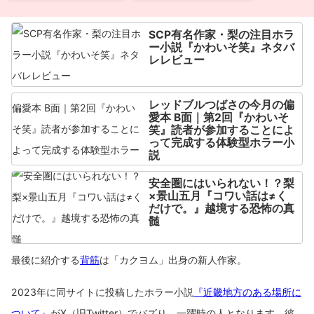
SCP有名作家・梨の注目ホラ
ー小説『かわいそ笑』ネタバ
レレビュー
レッドブルつばさの今月の偏
愛本 B面｜第2回『かわいそ
笑』読者が参加することによ
って完成する体験型ホラー小
説
安全圏にはいられない！？梨
×景山五月『コワい話は≠く
だけで。』越境する恐怖の真
髄
最後に紹介する
背筋
は「カクヨム」出身の新人作家。
2023年に同サイトに投稿したホラー小説
『近畿地方のある場所に
ついて』
がX（旧Twitter）でバズり、一躍時の人となります。彼