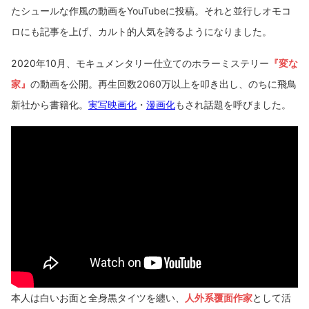
たシュールな作風の動画をYouTubeに投稿。それと並行しオモコ
ロにも記事を上げ、カルト的人気を誇るようになりました。
2020年10月、モキュメンタリー仕立てのホラーミステリー
『変な
家』
の動画を公開。再生回数2060万以上を叩き出し、のちに飛鳥
新社から書籍化。
実写映画化
・
漫画化
もされ話題を呼びました。
本人は白いお面と全身黒タイツを纏い、
人外系覆面作家
として活