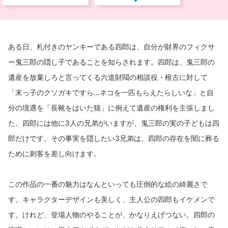
ある日、札付きのヤンキーである四郎は、自分が財界のフィクサ
ー鬼三郎の隠し子であることを知らされます。四郎は、鬼三郎の
遺産を放棄しろと言ってくる六道財閥の相談役・根古に対して
「末っ子のクソガキですら…ネコを一匹もらえたらしいな」と自
分の境遇を「長靴をはいた猫」に例えて遺産の権利を主張しまし
た。四郎には他に3人の兄弟がいますが、鬼三郎の実の子どもは四
郎だけです。その事実を隠したい3兄弟は、四郎の存在を闇に葬る
ために刺客を差し向けます。
この作品の一番の魅力はなんといっても圧倒的な絵の綺麗さで
す。キャラクターデザインも美しく、主人公の四郎もイケメンで
す。けれど、登場人物のやることが、かなりえげつない。四郎の