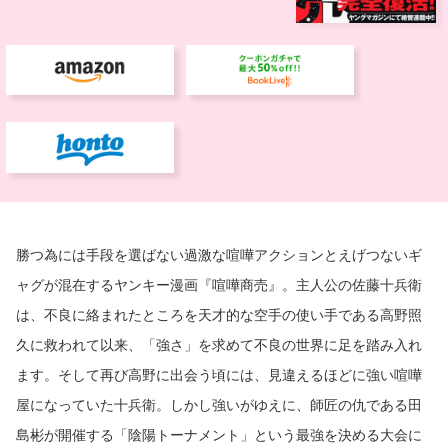
勝つ為には手段を選ばない過激な喧嘩アクションとえげつないギ
ャグが混在するヤンキー漫画『喧嘩商売』。主人公の佐藤十兵衛
は、不良に絡まれたところを天才的な空手の使い手である高野照
久に救われて以来、「強さ」を求めて不良の世界に足を踏み入れ
ます。そして再び高野に出会う頃には、見違えるほどに強い喧嘩
屋になっていた十兵衛。しかし強いがゆえに、師匠の仇である田
島彬が開催する「陰陽トーナメント」という最強を決める大会に