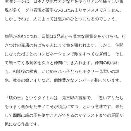
喧嘩シーンは、日本刀やボウガンなどを使うリアルで痛々しい表
現が多く、グロ表現が苦手な人にはあまりオススメできません。
しかしそれは、人によっては魅力のひとつになるのでしょう。
物語が進むにつれ、四郎は3兄弟から莫大な懸賞金をかけられ、行
きつけの売店のおばちゃんにまで命を狙われます。しかし、仲間
になった根古とのコンビネーションで敵をすべてなぎ倒し、そし
て襲ってくる刺客を次々と仲間に引き入れます。仲間の顔ぶれ
も、相談役の根古、いじめられっ子だったボクサー見習いの坂
水、教会の娘アイリなど、個性豊かなメンバーが揃っています。
『蟻の王』というタイトルは、鬼三郎の言葉で、「悪いアリたち
をうまく働かせたモノこそが頂点に立つ」という意味です。果た
して四郎は蟻の王を倒すことができるのか？ラストまでの展開が
気になる作品です。