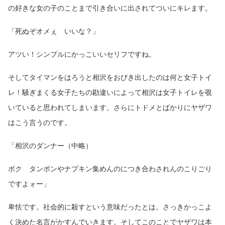
の好きな女の子のことまで引き合いに出されてついにキレます。
「死ぬぞオメぇ いいな？」
アツい！シンプルにかっこいいセリフですね。
そしてタイマンをはろうと相沢をおびき出したのは何と女子トイ
レ！騒ぎまくる女子たちの勘違いによって相沢は女子トイレを覗
いていると思われてしまいます。さらにトドメとばかりにヤザワ
はこう言うのです。
「相沢のダンナー（中略）
ボク タンポンやナプキン集めんのにつき合わされんのこりごり
ですよォー」
卑怯です。社会的に殺すという意味だったとは。さっきかっこよ
く決めた名言がかすんでいきます。そしてこのことでヤザワは本