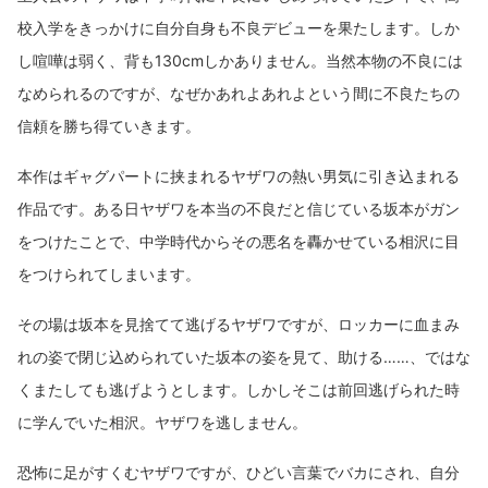
校入学をきっかけに自分自身も不良デビューを果たします。しか
し喧嘩は弱く、背も130cmしかありません。当然本物の不良には
なめられるのですが、なぜかあれよあれよという間に不良たちの
信頼を勝ち得ていきます。
本作はギャグパートに挟まれるヤザワの熱い男気に引き込まれる
作品です。ある日ヤザワを本当の不良だと信じている坂本がガン
をつけたことで、中学時代からその悪名を轟かせている相沢に目
をつけられてしまいます。
その場は坂本を見捨てて逃げるヤザワですが、ロッカーに血まみ
れの姿で閉じ込められていた坂本の姿を見て、助ける……、ではな
くまたしても逃げようとします。しかしそこは前回逃げられた時
に学んでいた相沢。ヤザワを逃しません。
恐怖に足がすくむヤザワですが、ひどい言葉でバカにされ、自分