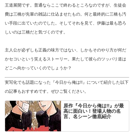
王道展開です。普通ならここで終わるところなのですが、生徒会
費は三橋が先輩の雑誌に仕込ませたもの。何と最終的に三橋も汚
い手段に出ていたのでした。そしてそれを見て、伊藤は最も恐ろ
しいのは三橋だと気づくのです。
主人公が必ずしも正義の味方ではない、しかもそのやり方が何だ
かセコいという笑えるストーリー。果たして彼らのツッパリ道は
どこへ向かっていくのでしょうか？
実写化でも話題になった『今日から俺は!!』について紹介した以下
の記事もおすすめです。ぜひご覧ください。
原作『今日から俺は!!』が最
高に面白い！登場人物の名
言、名シーン徹底紹介