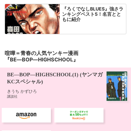
『ろくでなしBLUES』強さラ
ンキングベスト5！名言とと
もに紹介
喧嘩＝青春の人気ヤンキー漫画
『BE―BOP―HIGHSCHOOL』