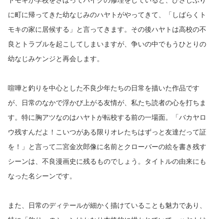
に町に帰ってきた幼なじみのハヤトがやってきて、「しばらくト
モキの家に居候する」と言ってきます。その後ハヤトは高校の不
良とトラブルを起こしてしまいますが、争いの中でもうひとりの
幼なじみケンジと再会します。
喧嘩と釣りを中心とした不良少年たちの日常を描いた作品です
が、日常のなかで浮かび上がる友情が、私たち読者の心を打ちま
す。特に胸アツなのはハヤトが転校する前の一場面。「バカヤロ
ウ残すんだよ！こいつがある限りオレたちはずっと友達だって証
を！」と言って二宮金次郎像に名前とクローバーの絵を書き残す
シーンは、不良漫画史に残るものでしょう。タイトルの由来にも
なった名シーンです。
また、日常のディテールが細かく描けていることも魅力であり、