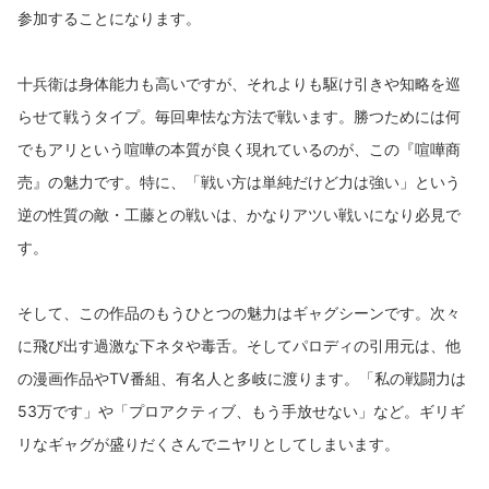
参加することになります。
十兵衛は身体能力も高いですが、それよりも駆け引きや知略を巡
らせて戦うタイプ。毎回卑怯な方法で戦います。勝つためには何
でもアリという喧嘩の本質が良く現れているのが、この『喧嘩商
売』の魅力です。特に、「戦い方は単純だけど力は強い」という
逆の性質の敵・工藤との戦いは、かなりアツい戦いになり必見で
す。
そして、この作品のもうひとつの魅力はギャグシーンです。次々
に飛び出す過激な下ネタや毒舌。そしてパロディの引用元は、他
の漫画作品やTV番組、有名人と多岐に渡ります。「私の戦闘力は
53万です」や「プロアクティブ、もう手放せない」など。ギリギ
リなギャグが盛りだくさんでニヤリとしてしまいます。