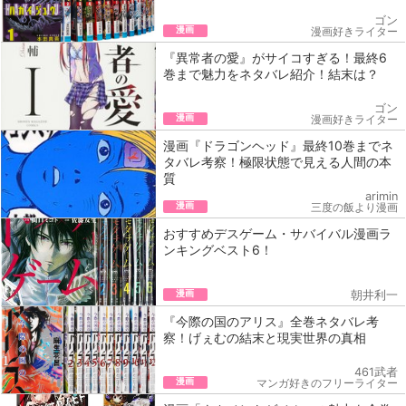
ゴン
漫画
漫画好きライター
『異常者の愛』がサイコすぎる！最終6
巻まで魅力をネタバレ紹介！結末は？
ゴン
漫画
漫画好きライター
漫画『ドラゴンヘッド』最終10巻までネ
タバレ考察！極限状態で見える人間の本
質
arimin
漫画
三度の飯より漫画
おすすめデスゲーム・サバイバル漫画ラ
ンキングベスト6！
漫画
朝井利一
『今際の国のアリス』全巻ネタバレ考
察！げぇむの結末と現実世界の真相
461武者
漫画
マンガ好きのフリーライター