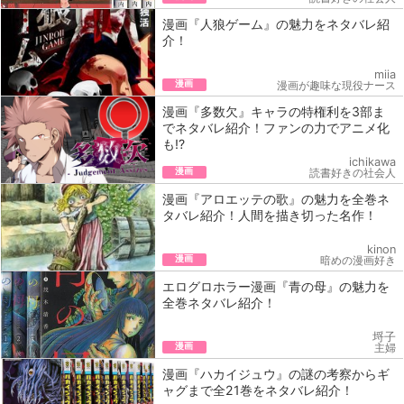
漫画『人狼ゲーム』の魅力をネタバレ紹
介！
miia
漫画
漫画が趣味な現役ナース
漫画『多数欠』キャラの特権利を3部ま
でネタバレ紹介！ファンの力でアニメ化
も!?
ichikawa
漫画
読書好きの社会人
漫画『アロエッテの歌』の魅力を全巻ネ
タバレ紹介！人間を描き切った名作！
kinon
漫画
暗めの漫画好き
エログロホラー漫画『青の母』の魅力を
全巻ネタバレ紹介！
埒子
漫画
主婦
漫画『ハカイジュウ』の謎の考察からギ
ャグまで全21巻をネタバレ紹介！