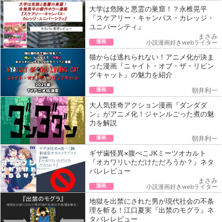
大学は危険と悪霊の巣窟！？永椎晃平
『スケアリー・キャンパス・カレッジ・
ユニバーシティ』
まさみ
漫画
小説漫画好きwebライター
猫からは逃れられない！アニメ化が決ま
った漫画『ニャイト・オブ・ザ・リビン
グキャット』の魅力を紹介
漫画
朝井利一
大人気怪奇アクション漫画『ダンダダ
ン』がアニメ化！ジャンルごった煮の魅
力を解説
漫画
朝井利一
ギザ歯怪異×腹ぺこJKミーツオカルト
『オカワリいただけただろうか？』ネタ
バレレビュー
まさみ
漫画
小説漫画好きwebライター
地獄を出禁にされた男が現代社会の不条
理を斬る！江口夏実『出禁のモグラ』ネ
タバレレビュー