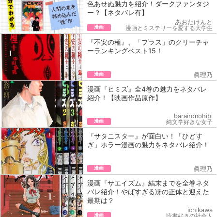
色あせぬ魅力を紹介！ダークファンタジ
ー？【ネタバレ有】
あおたけんと
漫画
漫画とミステリーを愛する大学生
『不安の種』、「プラス」のクリーチャ
ーランキングベスト15！
漫画
眞理乃
漫画『ヒミズ』全4巻の魅力をネタバレ
紹介！【映画作品原作】
baraironohibi
漫画
純文学好きな女子
『サタニスター』が面白い！「ひどす
ぎ」ホラー漫画の魅力をネタバレ紹介！
漫画
眞理乃
漫画『サエイズム』結末までを全巻ネタ
バレ紹介！やばすぎる冴の正体と迎えた
最期は？
ichikawa
漫画
読書好きの社会人