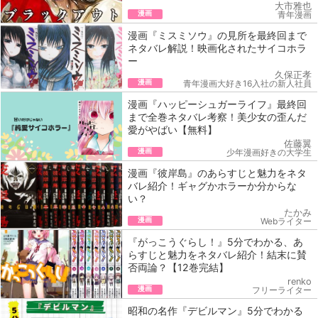
大市雅也
漫画
青年漫画
漫画『ミスミソウ』の見所を最終回まで
ネタバレ解説！映画化されたサイコホラ
ー
久保正孝
漫画
青年漫画大好き16入社の新人社員
漫画『ハッピーシュガーライフ』最終回
まで全巻ネタバレ考察！美少女の歪んだ
愛がやばい【無料】
佐藤翼
漫画
少年漫画好きの大学生
漫画『彼岸島』のあらすじと魅力をネタ
バレ紹介！ギャグかホラーか分からな
い？
たかみ
漫画
Webライター
『がっこうぐらし！』5分でわかる、あ
らすじと魅力をネタバレ紹介！結末に賛
否両論？【12巻完結】
renko
漫画
フリーライター
昭和の名作『デビルマン』5分でわかる