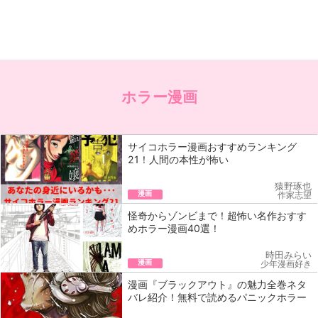
ホラー漫画
サイコホラー漫画おすすめランキング
21！人間の本性が怖い
猿野琢也
漫画
作家志望
怪奇からゾンビまで！超怖い名作おすす
めホラー漫画40選！
時田みらい
漫画
少年漫画好き
漫画『ブラックアウト』の魅力全巻ネタ
バレ紹介！無料で読めるパニックホラー