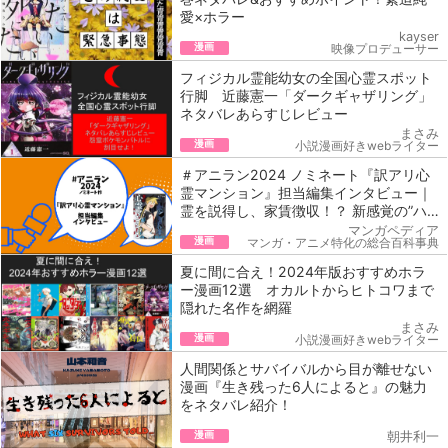
愛×ホラー
kayser
漫画
映像プロデューサー
フィジカル霊能幼女の全国心霊スポット
行脚 近藤憲一「ダークギャザリング」
ネタバレあらすじレビュー
まさみ
漫画
小説漫画好きwebライター
＃アニラン2024 ノミネート『訳アリ心
霊マンション』担当編集インタビュー｜
霊を説得し、家賃徴収！？ 新感覚の”ハ
ートフル”ホラーとは
マンガペディア
漫画
マンガ・アニメ特化の総合百科事典
夏に間に合え！2024年版おすすめホラ
ー漫画12選 オカルトからヒトコワまで
隠れた名作を網羅
まさみ
漫画
小説漫画好きwebライター
人間関係とサバイバルから目が離せない
漫画『生き残った6人によると』の魅力
をネタバレ紹介！
漫画
朝井利一