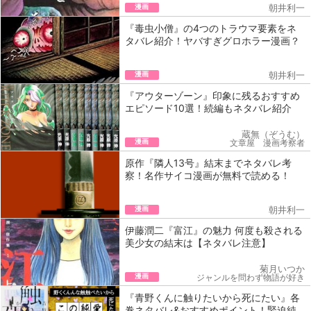
漫画
朝井利一
『毒虫小僧』の4つのトラウマ要素をネ
タバレ紹介！ヤバすぎグロホラー漫画？
漫画
朝井利一
『アウターゾーン』印象に残るおすすめ
エピソード10選！続編もネタバレ紹介
蔵無（ぞうむ）
漫画
文章屋 漫画考察者
原作『隣人13号』結末までネタバレ考
察！名作サイコ漫画が無料で読める！
漫画
朝井利一
伊藤潤二『富江』の魅力 何度も殺される
美少女の結末は【ネタバレ注意】
菊月いつか
漫画
ジャンルを問わず物語が好き
『青野くんに触りたいから死にたい』各
巻ネタバレ&おすすめポイント！緊迫純