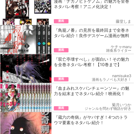
漫画「ナカノヒトゲノム」の魅力を全巻
ネタバレ考察！アニメ化決定！
漫画
藤堂しま
『鳥籠ノ番』の見所を最終回まで全巻ネ
タバレ紹介！良作デスゲーム漫画が無料
ケチャmaru
漫画
雑食系ライター
『双亡亭壊すべし』が面白い！その魅力
を全巻ネタバレ考察！【10巻まで】
namisuke3
漫画
漫画もラノベも大好き！
『血まみれスケバンチェーンソー』の魅
力を結末までネタバレ紹介！映画化！
菊月いつか
漫画
ジャンルを問わず物語が好き
『蔵六の奇病』がヤバすぎ！4つのトラ
ウマ要素をネタバレ紹介！