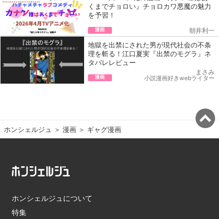
くまでチョロい』チョロカワ悪魔の魅力
を予習！
漫画
朝井利一
地獄を出禁にされた男が現代社会の不条
理を斬る！江口夏実『出禁のモグラ』ネ
タバレレビュー
まさみ
漫画
小説漫画好きwebライター
ホンシェルジュ
＞ 
漫画
＞ 
ギャグ漫画
ホンシェルジュについて
特集