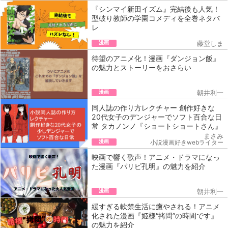
『シンマイ新田イズム』完結後も人気！
型破り教師の学園コメディを全巻ネタバ
レ
漫画
藤堂しま
待望のアニメ化！漫画『ダンジョン飯』
の魅力とストーリーをおさらい
漫画
朝井利一
同人誌の作り方レクチャー 創作好きな
20代女子のデンジャーでソフト百合な日
常 タカノンノ『ショートショートさん』
まさみ
漫画
小説漫画好きwebライター
映画で響く歌声！アニメ・ドラマになっ
た漫画『パリピ孔明』の魅力を紹介
漫画
朝井利一
緩すぎる軟禁生活に癒やされる！アニメ
化された漫画『姫様“拷問”の時間です』
の魅力を紹介