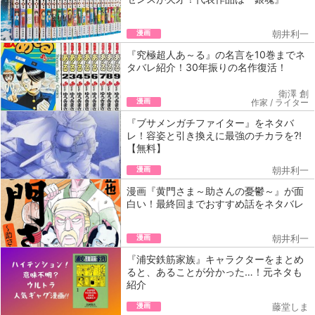
漫画
朝井利一
『究極超人あ～る』の名言を10巻までネ
タバレ紹介！30年振りの名作復活！
衛澤 創
漫画
作家 / ライター
『ブサメンガチファイター』をネタバ
レ！容姿と引き換えに最強のチカラを?!
【無料】
漫画
朝井利一
漫画『黄門さま～助さんの憂鬱～』が面
白い！最終回までおすすめ話をネタバレ
漫画
朝井利一
『浦安鉄筋家族』キャラクターをまとめ
ると、あることが分かった…！元ネタも
紹介
漫画
藤堂しま