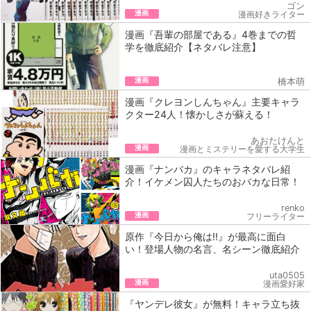
ゴン
漫画
漫画好きライター
漫画『吾輩の部屋である』4巻までの哲
学を徹底紹介【ネタバレ注意】
漫画
橋本萌
漫画『クレヨンしんちゃん』主要キャラ
クター24人！懐かしさが蘇える！
あおたけんと
漫画
漫画とミステリーを愛する大学生
漫画『ナンバカ』のキャラネタバレ紹
介！イケメン囚人たちのおバカな日常！
renko
漫画
フリーライター
原作『今日から俺は!!』が最高に面白
い！登場人物の名言、名シーン徹底紹介
uta0505
漫画
漫画愛好家
『ヤンデレ彼女』が無料！キャラ立ち抜