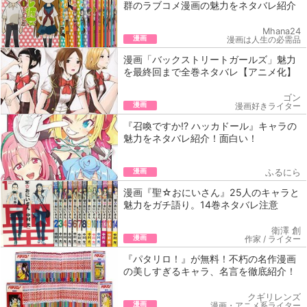
群のラブコメ漫画の魅力をネタバレ紹介
Mhana24
漫画
漫画は人生の必需品
漫画「バックストリートガールズ」魅力
を最終回まで全巻ネタバレ【アニメ化】
ゴン
漫画
漫画好きライター
『召喚ですか!? ハッカドール』キャラの
魅力をネタバレ紹介！面白い！
漫画
ふるにら
漫画『聖☆おにいさん』25人のキャラと
魅力をガチ語り。14巻ネタバレ注意
衛澤 創
漫画
作家 / ライター
『パタリロ！』が無料！不朽の名作漫画
の美しすぎるキャラ、名言を徹底紹介！
クギリレンズ
漫画
漫画・アニメ系ライター