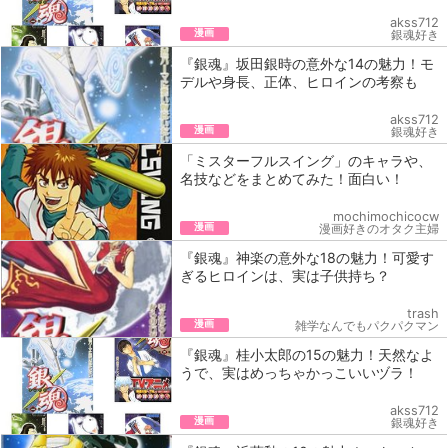
akss712
漫画
銀魂好き
『銀魂』坂田銀時の意外な14の魅力！モ
デルや身長、正体、ヒロインの考察も
akss712
漫画
銀魂好き
「ミスターフルスイング」のキャラや、
名技などをまとめてみた！面白い！
mochimochicocw
漫画
漫画好きのオタク主婦
『銀魂』神楽の意外な18の魅力！可愛す
ぎるヒロインは、実は子供持ち？
trash
漫画
雑学なんでもパクパクマン
『銀魂』桂小太郎の15の魅力！天然なよ
うで、実はめっちゃかっこいいヅラ！
akss712
漫画
銀魂好き