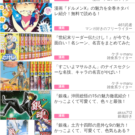
漫画『ドルメンX』の魅力を全巻ネタバ
レ紹介！無料で読める！
461武者
漫画
マンガ好きのフリーライター
『世紀末リーダー伝たけし！』が今でも
面白い！名シーン、名言をまとめてみた
ケチャmaru
漫画
雑食系ライター
「すごいよマサルさん」のナイスセクシ
ーな名技、キャラの名言がやばい！
ケチャmaru
漫画
雑食系ライター
『銀魂』沖田総悟の15の魅力徹底紹介！
かっこよくて可愛くて、色々と最強！
akss712
漫画
銀魂好き
『銀魂』土方十四郎の意外な9の魅力！
かっこよくて、可愛くて、色気もある？