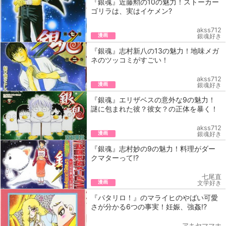
『銀魂』近藤勲の10の魅力！ストーカー
ゴリラは、実はイケメン?
akss712
漫画
銀魂好き
『銀魂』志村新八の13の魅力！地味メガ
ネのツッコミがすごい！
akss712
漫画
銀魂好き
『銀魂』エリザベスの意外な9の魅力！
謎に包まれた彼？彼女？の正体を暴く！
akss712
漫画
銀魂好き
『銀魂』志村妙の9の魅力！料理がダー
クマターって!?
七尾直
漫画
文学好き
『パタリロ！』のマライヒのやばい可愛
さが分かる6つの事実！妊娠、強姦!?
アキヤママホ