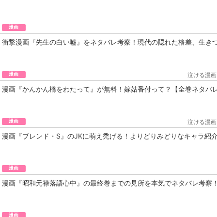
漫画
衝撃漫画『先生の白い嘘』をネタバレ考察！現代の隠れた格差、生き
漫画
泣ける漫画
漫画『かんかん橋をわたって』が無料！嫁姑番付って？【全巻ネタバ
漫画
泣ける漫画
漫画『ブレンド・S』のJKに萌え禿げる！よりどりみどりなキャラ紹
漫画
漫画『昭和元禄落語心中』の最終巻までの見所を本気でネタバレ考察
漫画