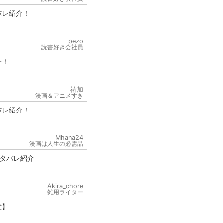
バレ紹介！
pezo
読書好き会社員
介！
祐加
漫画＆アニメすき
バレ紹介！
Mhana24
漫画は人生の必需品
タバレ紹介
Akira_chore
雑用ライター
意】