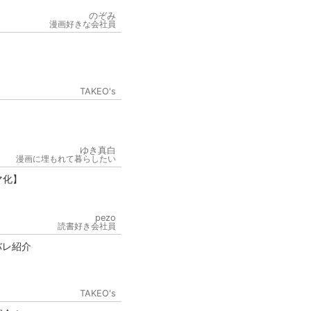
のぞみ
漫画好きな会社員
TAKEO's
！
ゆき真白
漫画に埋もれて暮らしたい
マ化】
pezo
読書好き会社員
バレ紹介
TAKEO's